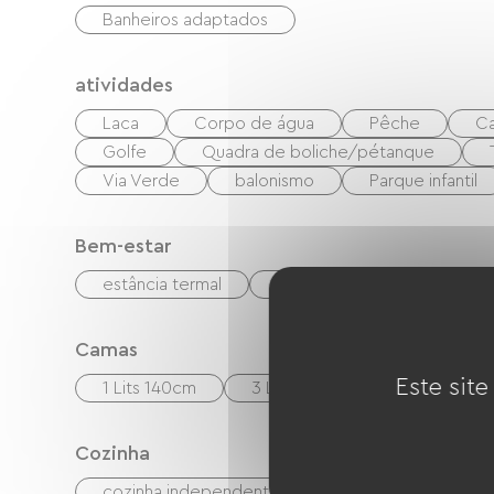
Banheiros adaptados
atividades
Laca
Corpo de água
Pêche
C
Golfe
Quadra de boliche/pétanque
Via Verde
balonismo
Parque infantil
Bem-estar
estância termal
Massagens / Modelagens
Camas
Este site
1 Lits 140cm
3 Lits 90cm
Cozinha
cozinha independente
cuisinière
Ref