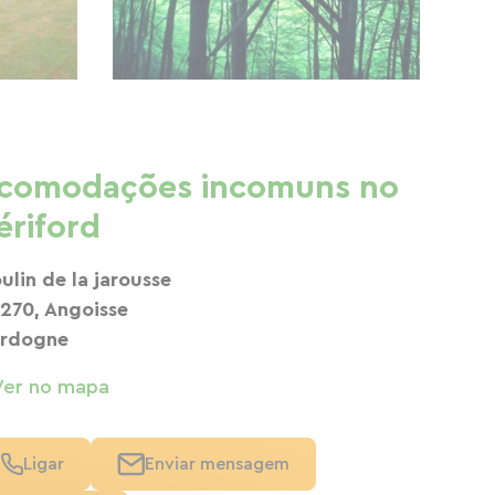
comodações incomuns no
ériford
ulin de la jarousse
270, Angoisse
rdogne
Ver no mapa
Ligar
Enviar mensagem