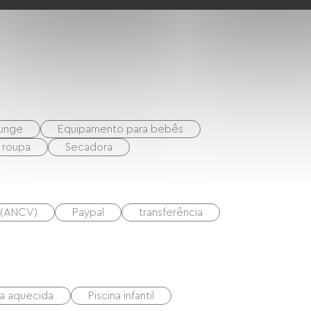
unge
Equipamento para bebês
 roupa
Secadora
s (ANCV)
Paypal
transferência
na aquecida
Piscina infantil