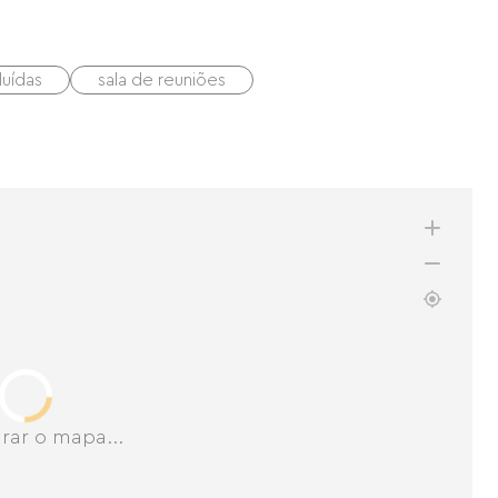
luídas
sala de reuniões
rar o mapa...