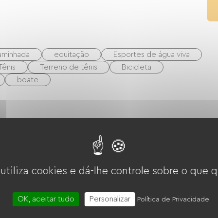
aminhada
equitação
Esportes de água viva
Tênis
Terreno de tênis
Bicicleta
boate
 utiliza cookies e dá-lhe controle sobre o que q
OK, aceitar tudo
Personalizar
Política de Privacidade
rigerador