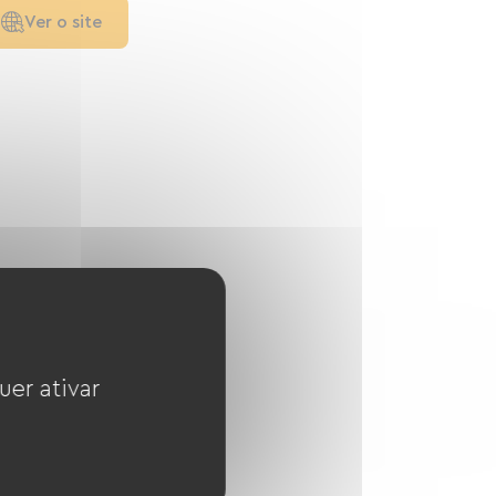
Ver o site
uer ativar