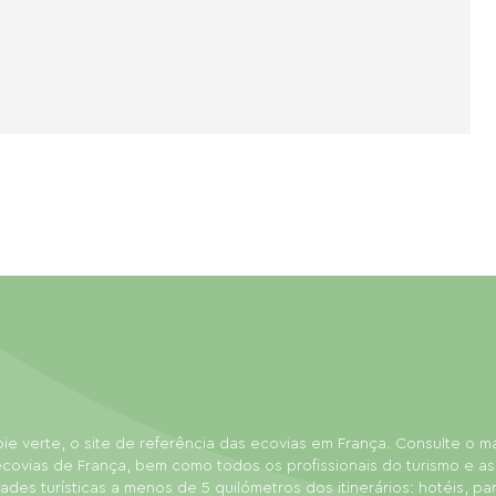
ie verte, o site de referência das ecovias em França. Consulte o 
covias de França, bem como todos os profissionais do turismo e as
dades turísticas a menos de 5 quilómetros dos itinerários: hotéis, p