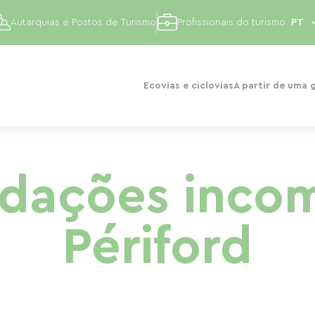
Autarquias e Postos de Turismo
Profissionais do turismo
Ecovias e ciclovias
A partir de uma 
dações incom
Périford