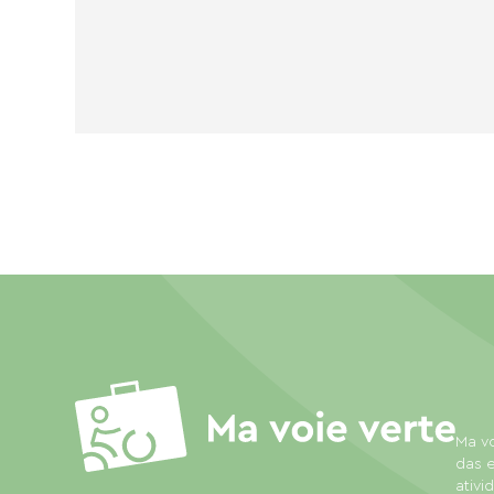
Ma vo
das e
ativi