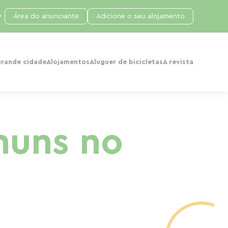
Área do anunciante
Adicione o seu alojamento
grande cidade
Alojamentos
Aluguer de bicicletas
A revista
uns no