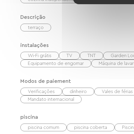
Descrição
terraço
instalações
Wi-Fi grátis
TV
TNT
Garden Lo
Equipamento de engomar
Máquina de lavar
Modos de paiement
Verificações
dinheiro
Vales de féria
Mandato internacional
piscina
piscina comum
piscina coberta
Pisci