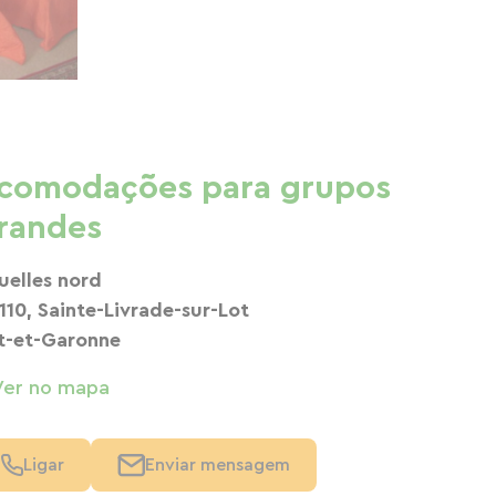
comodações para grupos
randes
uelles nord
110, Sainte-Livrade-sur-Lot
t-et-Garonne
Ver no mapa
Ligar
Enviar mensagem