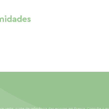
imidades
ie verte, o site de referência das ecovias em França. Consulte o 