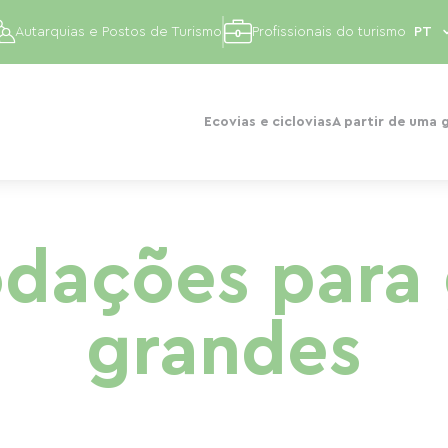
Autarquias e Postos de Turismo
Profissionais do turismo
Ecovias e ciclovias
A partir de uma 
dações para 
grandes