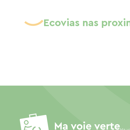
Ecovias nas prox
Ma vo