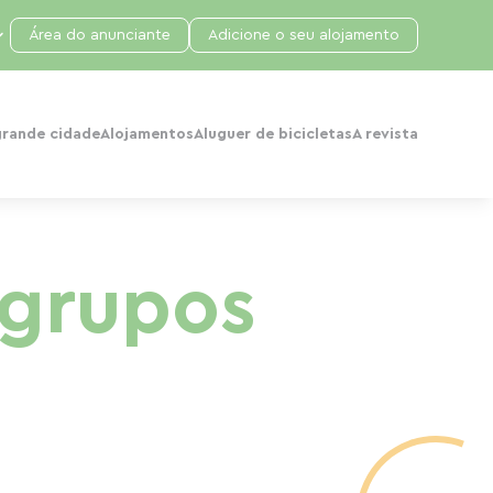
Área do anunciante
Adicione o seu alojamento
grande cidade
Alojamentos
Aluguer de bicicletas
A revista
grupos