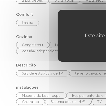
2 Lits bébés
3 Lits 90cm
9 Lits 140c
Comfort
Lareira
Este site
Cozinha
Congélateur
Lave-vaisselle
Refriger
cozinha independente
Descrição
Sala de estar/Sala de TV
terreno privado f
instalações
Máquina de lavar roupa
Equipamento de e
Churrasco
Sistema de som Hi-Fi
TV