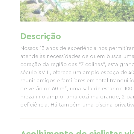
Descrição
Nossos 13 anos de experiência nos permitir
atende às necessidades de quem busca uma 
coração da região das "7 colinas", esta gra
século XVIII, oferece um amplo espaço de 4
reunir amigos e familiares em total tranqui
de verão de 60 m², uma sala de estar de 100
mezanino amplo, uma cozinha grande, 2 ban
deficiência. Há também uma piscina privativ
churrasqueira e terraços. Todas as comodida
pesca, aluguel de bicicletas) estão nas pr
oferecidas. O chalé para aluguel por tempor