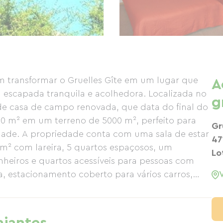
am transformar o Gruelles Gîte em um lugar que
A
escapada tranquila e acolhedora. Localizada no
g
nde casa de campo renovada, que data do final do
00 m² em um terreno de 5000 m², perfeito para
Gr
lidade. A propriedade conta com uma sala de estar
47
 m² com lareira, 5 quartos espaçosos, um
Lo
heiros e quartos acessíveis para pessoas com
a, estacionamento coberto para vários carros,
des e atividades de lazer (canoagem, caiaque,
oximidades. Todas as comodidades modernas são
ada está aberto o ano todo e disponível para fins