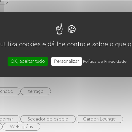
m
 utiliza cookies e dá-lhe controle sobre o que q
ador
Quatro
Micro-ondas
cuisinière
OK, aceitar tudo
Personalizar
Política de Privacidade
echado
terraço
ngomar
Secador de cabelo
Garden Lounge
Wi-Fi grátis