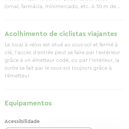
jornal, farmácia, minimercado, etc. A 50 m de
distância: médico, dentista, fisioterapeuta,
banco, etc. A 5 minutos a pé de supermercados
e todas as outras lojas. Em frente ao
Acolhimento de ciclistas viajantes
apartamento: estacionamento e ponto de
Le local à vélos est situé au sous-sol et fermé à
ônibus. A cinco minutos de carro das praias, do
clé, l'accès d'entrée peut se faire par l'extérieur
centro histórico (intra muros), do Solidor, do
grâce à un émetteur codé, ou par l'intérieur, la
aquário, etc. Terraço de 11 m² com móveis de
sortie se fait par le sous-sol toujours grâce à
jardim e plantas. Sala de estar com cozinha
l'émetteur.
equipada: geladeira, lava-louças, forno
multifuncional, fogão elétrico de duas bocas,
cafeteira, chaleira, etc. Sofá-cama para duas
pessoas, TV, DVD player, rádio/CD player.
Equipamentos
Banheiro com banheira, pia, máquina de lavar
roupa e lavabo separado. Quarto com cama de
Acessibilidade
casal e cama de solteiro, cômoda, travesseiros,