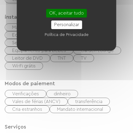
OK, aceitar tudo
instalações
Personalizar
Máquina de lavar roupa
Equipamento de engomar
Política de Privacidade
Secador de cabelo
Equipamento para bebês
Garden Lounge
Leitor de DVD
TNT
TV
Wi-Fi grátis
Modos de paiement
Verificações
dinheiro
Vales de férias (ANCV)
transferência
Cria estranhos
Mandato internacional
Serviços