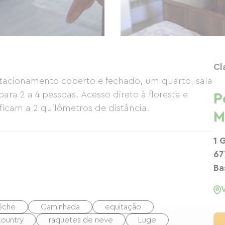
Cl
acionamento coberto e fechado, um quarto, sala
ara 2 a 4 pessoas. Acesso direto à floresta e
P
 ficam a 2 quilômetros de distância.
M
1 
67
Ba
êche
Caminhada
equitação
country
raquetes de neve
Luge