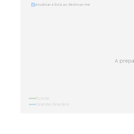
Atualizar a lista ao deslocar-me
A prepa
Ecovia
Grande itinerário