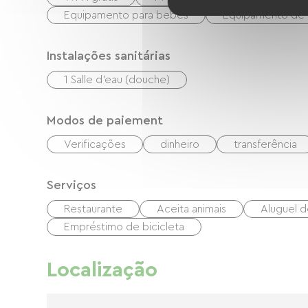
Equipamento para bebês
Equipamento de
Instalações sanitárias
1 Salle d'eau (douche)
Modos de paiement
Verificações
dinheiro
transferência
Serviços
Restaurante
Aceita animais
Aluguel d
Empréstimo de bicicleta
Localização