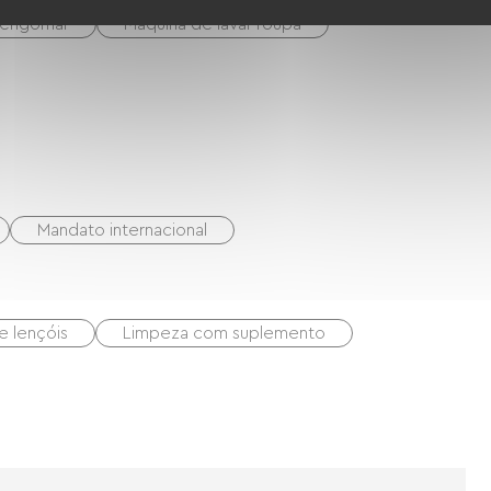
 engomar
Máquina de lavar roupa
Mandato internacional
e lençóis
Limpeza com suplemento