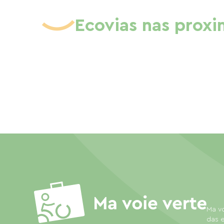
Ecovias nas prox
Ma vo
das e