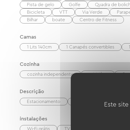
Pista de gelo
Golfe
Quadra de boli
Bicicleta
VTT
Via Verde
Parap
Bilhar
boate
Centro de Fitness
Camas
1 Lits 140cm
1 Canapés convertibles
Cozinha
cozinha independente
cuisinière
Qua
Descrição
Estacionamento
terreno privado fechado
Este site
instalações
Wi-Fi grátis
TV
TNT
Sistema de