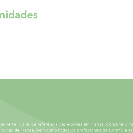
imidades
ie verte, o site de referência das ecovias em França. Consulte o 
covias de França, bem como todos os profissionais do turismo e as