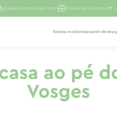
Autarquias e Postos de Turismo
Profissionais do turismo
Ecovias e ciclovias
A partir de uma 
casa ao pé d
Vosges