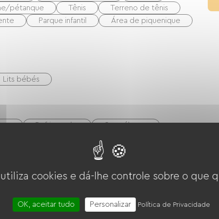
che/pétanque
Tênis
Terreno de tênis
ente
Parque infantil
Área de piquenique
1 Lits bébés
tro
Refrigerador
Congélateur
Sala de estar/Sala de TV
 utiliza cookies e dá-lhe controle sobre o que q
OK, aceitar tudo
Personalizar
Política de Privacidade
 som Hi-Fi
Churrasco
Garden Lounge