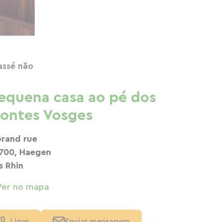
assé não
equena casa ao pé dos
ontes Vosges
Grand rue
700, Haegen
s Rhin
Ver no mapa
Ligar
Enviar mensagem