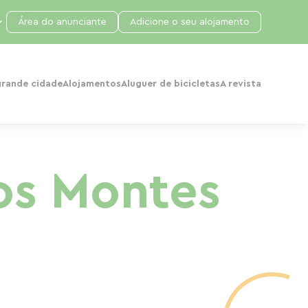
Área do anunciante
Adicione o seu alojamento
grande cidade
Alojamentos
Aluguer de bicicletas
A revista
os Montes