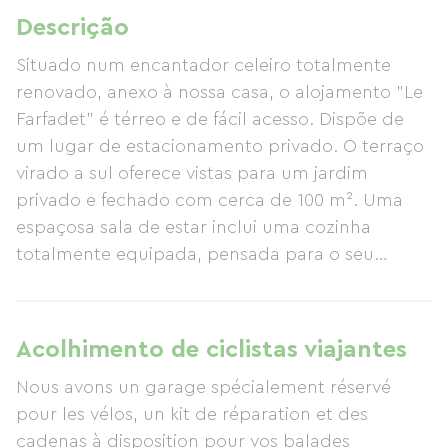
Descrição
Situado num encantador celeiro totalmente
renovado, anexo à nossa casa, o alojamento "Le
Farfadet" é térreo e de fácil acesso. Dispõe de
um lugar de estacionamento privado. O terraço
virado a sul oferece vistas para um jardim
privado e fechado com cerca de 100 m². Uma
espaçosa sala de estar inclui uma cozinha
totalmente equipada, pensada para o seu
conforto (frigorífico/congelador, placa de
indução, forno, micro-ondas, máquina de lavar
loiça, cafeteira, chaleira, torradeira, loiça, etc.).
Acolhimento de ciclistas viajantes
Existe uma mesa com cinco cadeiras e, na sala
Nous avons un garage spécialement réservé
de estar, um sofá-cama com um colchão muito
pour les vélos, un kit de réparation et des
confortável, uma poltrona e uma televisão com
cadenas à disposition pour vos balades
acesso Wi-Fi. Um quarto amplo tem uma cama