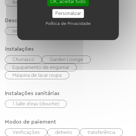
OK, aceitar tudo
Refrigerador
Lave-vaisselle
Personalizar
Descrição
Política de Privacidade
terraço
terreno privado fechado
instalações
Churrasco
Garden Lounge
Equipamento de engomar
Máquina de lavar roupa
Instalações sanitárias
1 Salle d'eau (douche)
Modos de paiement
Verificações
dinheiro
transferência