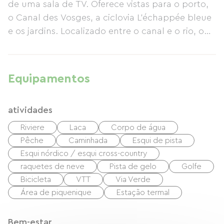
de uma sala de TV. Oferece vistas para o porto,
o Canal des Vosges, a ciclovia L'échappée bleue
e os jardins. Localizado entre o canal e o rio, o
gîte desfruta de um ambiente tranquilo em
contato com a natureza. Os hóspedes têm
acesso gratuito a uma academia e a uma
Equipamentos
garagem privativa e segura para bicicletas.
Serviços de manutenção e reparo de bicicletas
atividades
estão disponíveis no local.
Riviere
Laca
Corpo de água
Pêche
Caminhada
Esqui de pista
Esqui nórdico / esqui cross-country
raquetes de neve
Pista de gelo
Golfe
Bicicleta
VTT
Via Verde
Área de piquenique
Estação termal
Bem-estar