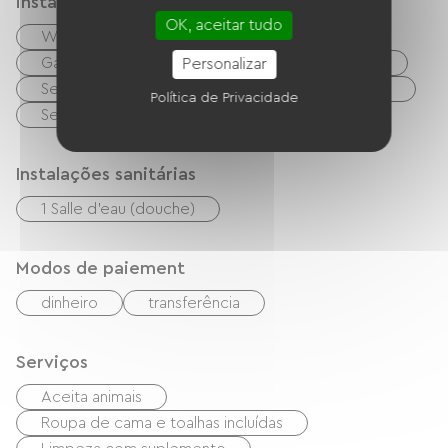
instalações
OK, aceitar tudo
Wi-Fi grátis
TV
Churrasco
Garden Lounge
Equipamento para bebês
Personalizar
Secador de cabelo
Máquina de lavar roupa
Política de Privacidade
Secadora
Instalações sanitárias
1 Salle d'eau (douche)
Modos de paiement
dinheiro
transferência
Serviços
Aceita animais
Roupa de cama e toalhas incluídas