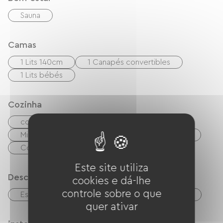
Sauna
Camas
1 Lits 140cm
1 Canapés convertibles
1 Lits bébés
Cozinha
cozinha pequena
cuisinière
Micro-ondas
Exaustor
Refrigerador
Congélateur
Este site utiliza
Descrição
cookies e dá-lhe
controle sobre o que
Estacionamento
Sala de estar/Sala de TV
quer ativar