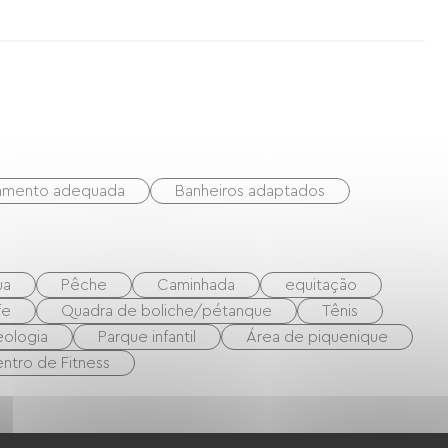
duas camas de 80 cm que podem ser unidas. Área
iscina de 7 m x 5 m é privativo e inclui
 hóspedes. Há também uma área de relaxamento
rea para refeições com mobília e churrasqueira.
namento adequada
Banheiros adaptados
ua
Pêche
Caminhada
equitação
fe
Quadra de boliche/pétanque
Tênis
eologia
Parque infantil
Área de piquenique
ntro de Fitness