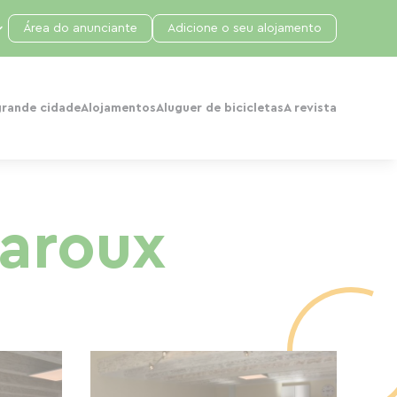
Área do anunciante
Adicione o seu alojamento
grande cidade
Alojamentos
Aluguer de bicicletas
A revista
aroux