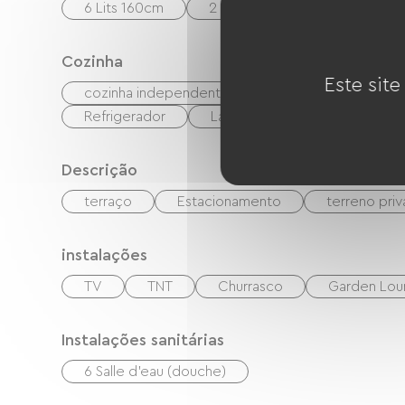
6 Lits 160cm
2 Lits 90cm
5 Canapés c
Cozinha
Este site
cozinha independente
cuisinière
Mic
Refrigerador
Lave-vaisselle
Congélat
Descrição
terraço
Estacionamento
terreno pri
instalações
TV
TNT
Churrasco
Garden Lo
Instalações sanitárias
6 Salle d'eau (douche)