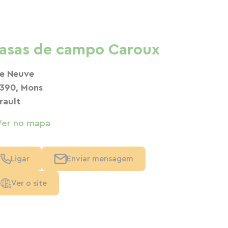
asas de campo Caroux
e Neuve
390, Mons
rault
Ver no mapa
Ligar
Enviar mensagem
Ver o site