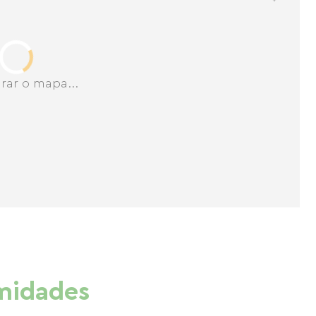
rar o mapa...
imidades