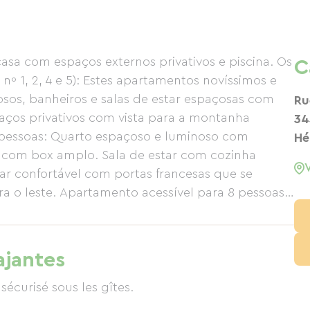
a com espaços externos privativos e piscina. Os
C
º 1, 2, 4 e 5): Estes apartamentos novíssimos e
sos, banheiros e salas de estar espaçosas com
Ru
aços privativos com vista para a montanha
34
 pessoas: Quarto espaçoso e luminoso com
Hé
 com box amplo. Sala de estar com cozinha
ar confortável com portas francesas que se
a o leste. Apartamento acessível para 8 pessoas
simo e muito funcional, com 4 quartos, acomoda
os e luminosos com armários (um deles adaptado e
com box adaptado para pessoas com mobilidade
ajantes
americana totalmente equipada, uma sala de
, sofá-cama de casal e portas francesas que se
écurisé sous les gîtes.
a o leste, com vista para a montanha Carroux.