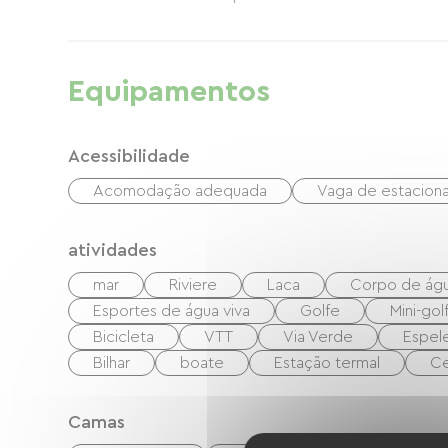
Quartos 1 e 2: camas de 160 cm; quarto 3: 
externa compartilhada: o amplo terraço com p
banheiros externos para uso exclusivo dos
Equipamentos
com espreguiçadeiras e guarda-sóis, e uma á
Acessibilidade
Acomodação adequada
Vaga de estacio
atividades
mar
Riviere
Laca
Corpo de ág
Esportes de água viva
Golfe
Mini-gol
Bicicleta
VTT
Via Verde
Espel
Bilhar
boate
Estação termal
Ce
Camas