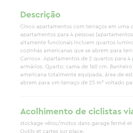
Descrição
Cinco apartamentos com terraços em uma cas
apartamentos para 4 pessoas (apartamentos n
altamente funcionais incluem quartos lumino
cozinhas americanas que se abrem para terr
Carroux. Apartamentos de 2 quartos para 4
armários. Quarto: cama de 160 cm. Banheiro
americana totalmente equipada, área de est
abrem para um terraço de 25 m² voltado par
(apartamento nº 3): Este apartamento novís
até 8 pessoas e inclui três quartos espaços
localizado no térreo), dois banheiros (um 
Acolhimento de ciclistas vi
reduzida, também no térreo), uma cozinha 
estar ampla e confortável com sofá de canto
stockage vélos/motos dans garage fermé et s
abrem para um terraço de 30 m² voltado par