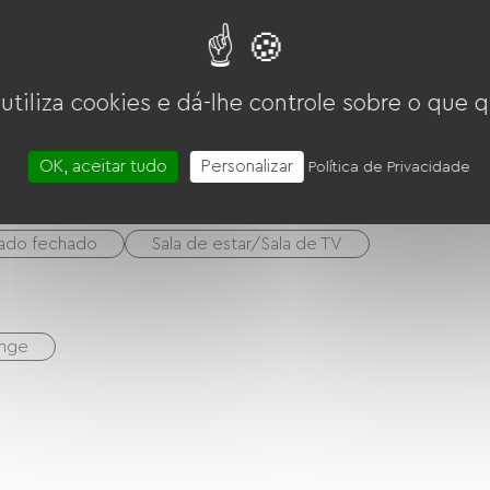
onvertibles
 utiliza cookies e dá-lhe controle sobre o que q
ro-ondas
Quatro
Exaustor
eur
OK, aceitar tudo
Personalizar
Política de Privacidade
vado fechado
Sala de estar/Sala de TV
unge