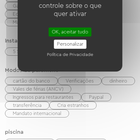
controle sobre o que
Garden Lounge
Secador de cabelo
quer ativar
Equipamento de engomar
Máquina de lavar roupa
Secadora
OK, aceitar tudo
Instalações sanitárias
Personalizar
5 Salle d'eau (douche)
Política de Privacidade
Modos de paiement
cartão do banco
Verificações
dinheiro
Vales de férias (ANCV)
Ingressos para restaurantes
Paypal
transferência
Cria estranhos
Mandato internacional
piscina