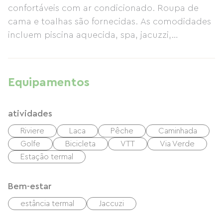
confortáveis ​​com ar condicionado. Roupa de
cama e toalhas são fornecidas. As comodidades
incluem piscina aquecida, spa, jacuzzi,
academia, bicicletário, parque, café da manhã e
jantar. Cumprimos todos os protocolos de
saúde e segurança. Aberto o ano todo.
Equipamentos
atividades
Riviere
Laca
Pêche
Caminhada
Golfe
Bicicleta
VTT
Via Verde
Estação termal
Bem-estar
estância termal
Jaccuzi