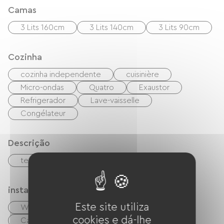
Camas
3 Lits 160cm
3 Lits 140cm
3 Lits 90cm
Cozinha
cozinha independente
cuisinière
Micro-ondas
Quatro
Exaustor
Refrigerador
Lave-vaisselle
Congélateur
Descrição
terraço
Sala de estar/Sala de TV
instalações
Este site utiliza
Wi-Fi grátis
TV
TNT
cookies e dá-lhe
Cabo/Satélite
Churrasco