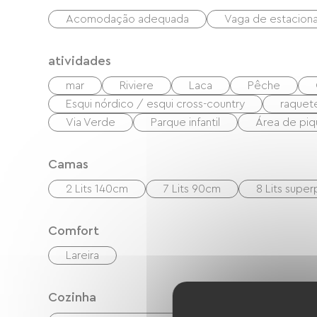
Acomodação adequada
Vaga de estacio
atividades
mar
Riviere
Laca
Pêche
Esqui nórdico / esqui cross-country
raquet
Via Verde
Parque infantil
Área de piq
Camas
2 Lits 140cm
7 Lits 90cm
8 Lits supe
Comfort
Lareira
Cozinha