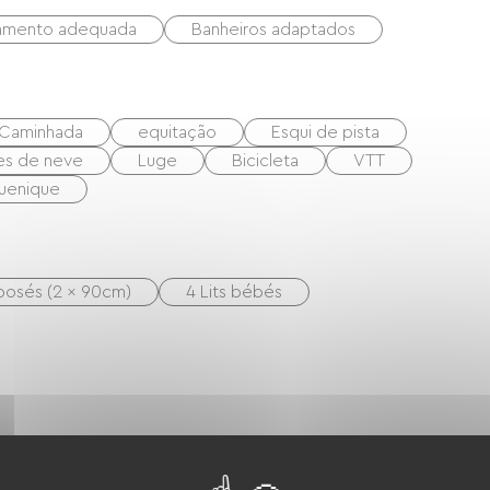
namento adequada
Banheiros adaptados
Caminhada
equitação
Esqui de pista
es de neve
Luge
Bicicleta
VTT
uenique
rposés (2 x 90cm)
4 Lits bébés