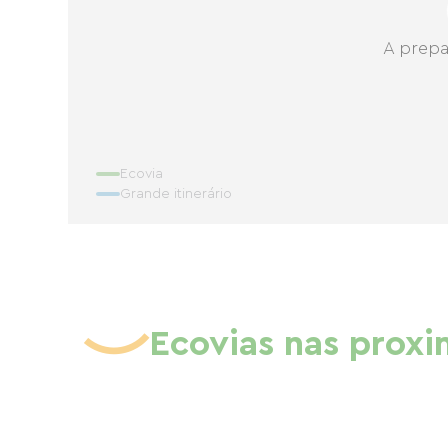
A prepa
Ecovia
Grande itinerário
Ecovias nas prox