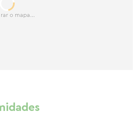
rar o mapa...
imidades