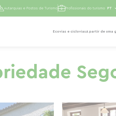
Autarquias e Postos de Turismo
Profissionais do turismo
Ecovias e ciclovias
A partir de uma 
priedade Seg