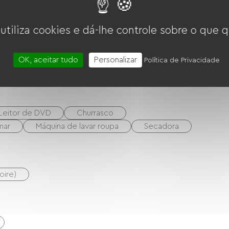
Quatro
Exaustor
Refrigerador
 utiliza cookies e dá-lhe controle sobre o que q
OK, aceitar tudo
Personalizar
Política de Privacidade
a de estar/Sala de TV
Leitor de DVD
Churrasco
mar
Máquina de lavar roupa
Secadora
oire)