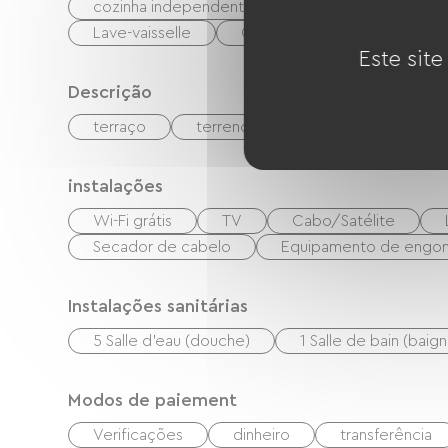
cozinha independente
Micro-ondas
Lave-vaisselle
Congélateur
Este site
Descrição
terraço
terreno privado fechado
Sal
instalações
Wi-Fi grátis
TV
Cabo/Satélite
Secador de cabelo
Equipamento de engo
Instalações sanitárias
5 Salle d'eau (douche)
1 Salle de bain (baign
Modos de paiement
Verificações
dinheiro
transferência