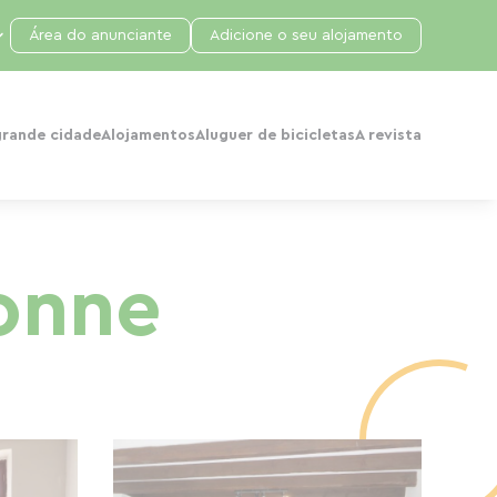
Área do anunciante
Adicione o seu alojamento
grande cidade
Alojamentos
Aluguer de bicicletas
A revista
onne