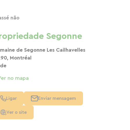
assé não
ropriedade Segonne
maine de Segonne Les Cailhavelles
290, Montréal
de
Ver no mapa
Ligar
Enviar mensagem
Ver o site