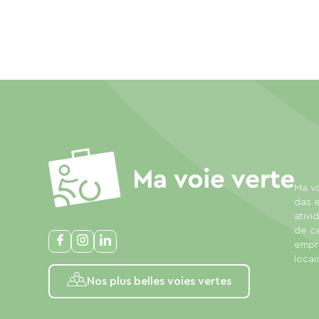
Ma vo
das e
ativi
de c
empre
locais
Nos plus belles voies vertes