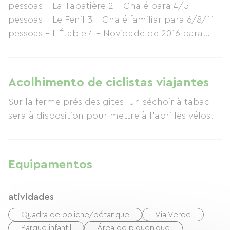
pessoas – La Tabatière 2 – Chalé para 4/5
pessoas – Le Fenil 3 – Chalé familiar para 6/8/11
pessoas – L'Étable 4 – Novidade de 2016 para
4/6/8 pessoas – La Bergerie 5 – Chalé que
combina os 4 chalés anteriores – 24 pessoas – La
Grange
Acolhimento de ciclistas viajantes
Sur la ferme prés des gites, un séchoir à tabac
sera à disposition pour mettre à l’abri les vélos.
Equipamentos
atividades
Quadra de boliche/pétanque
Via Verde
Parque infantil
Área de piquenique