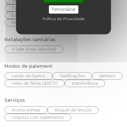
Wi-Fi grátis
Acesso à internet via cabo
TV
Churrasco
Garden Lounge
Personalizar
Equipamento de engomar
Política de Privacidade
Máquina de lavar roupa
Secadora
Instalações sanitárias
4 Salle d'eau (douche)
Modos de paiement
cartão do banco
Verificações
dinheiro
Vales de férias (ANCV)
transferência
Serviços
Aceita animais
Aluguel de lençóis
Limpeza com suplemento