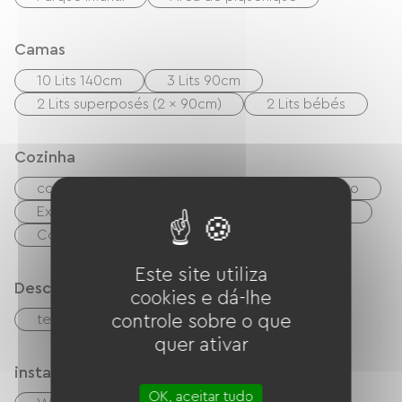
Camas
10 Lits 140cm
3 Lits 90cm
2 Lits superposés (2 x 90cm)
2 Lits bébés
Cozinha
cozinha pequena
Micro-ondas
Quatro
Exaustor
Refrigerador
Lave-vaisselle
Congélateur
Este site utiliza
Descrição
cookies e dá-lhe
terraço
controle sobre o que
quer ativar
instalações
OK, aceitar tudo