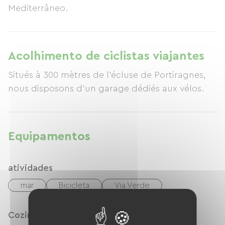
Mediterrâneo.
Acolhimento de ciclistas viajantes
Situés à 300 mètres de l'écluse de Portiragnes,
nous disposons d'un garage dédiés aux vélos.
Equipamentos
atividades
mar
Bicicleta
Via Verde
Cozinha