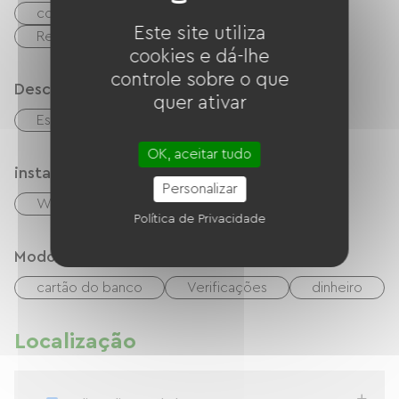
cozinha pequena
Micro-ondas
Este site utiliza
Refrigerador
cookies e dá-lhe
controle sobre o que
Descrição
quer ativar
Estacionamento
OK, aceitar tudo
instalações
Personalizar
Wi-Fi grátis
TV
Garden Lounge
Política de Privacidade
Modos de paiement
cartão do banco
Verificações
dinheiro
Localização