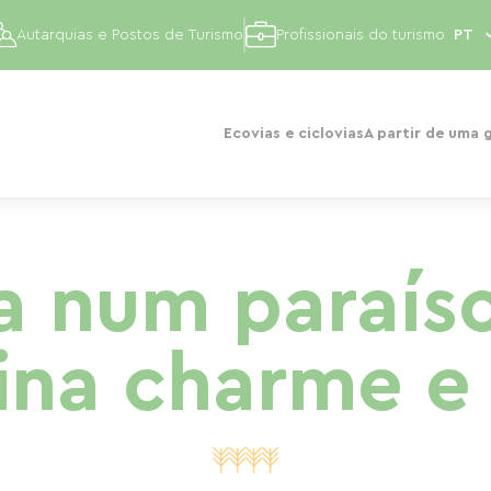
Autarquias e Postos de Turismo
Profissionais do turismo
Ecovias e ciclovias
A partir de uma 
 num paraíso
na charme e 