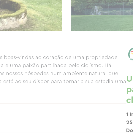
as boas-vindas ao coração de uma propriedade
da e uma paixão partilhada pelo ciclismo. Há
 os nossos hóspedes num ambiente natural que
U
 está ao seu dispor para tornar a sua estadia uma
p
c
1 
25
Do