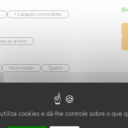
1 Canapés convertibles
es ao ar livre
Micro-ondas
Quatro
 utiliza cookies e dá-lhe controle sobre o que q
Wi-Fi grátis
TV
Churrasco