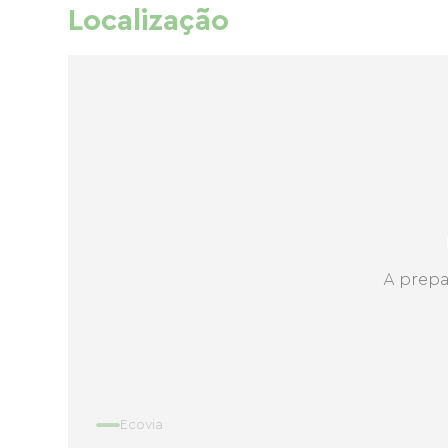
Localização
A prepa
Ecovia