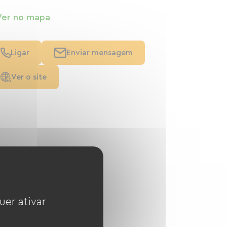
Ver no mapa
Ligar
Enviar mensagem
Ver o site
uer ativar