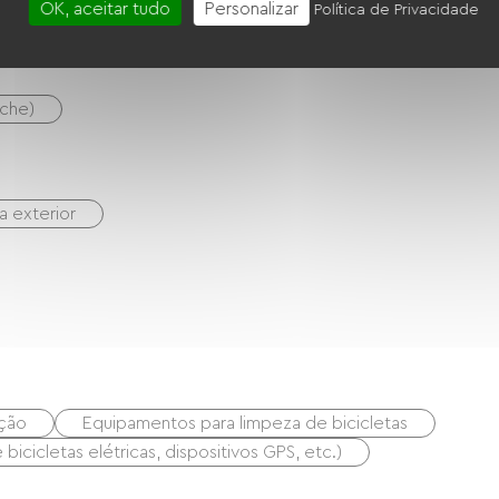
OK, aceitar tudo
Personalizar
Política de Privacidade
uche)
na exterior
ação
Equipamentos para limpeza de bicicletas
icicletas elétricas, dispositivos GPS, etc.)