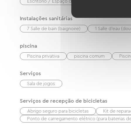
Escritório / Espaço de trabalho remoto
Instalações sanitárias
7 Salle de bain (baignoire)
1 Salle d'eau (do
piscina
Piscina privativa
piscina comum
Pisci
Serviços
Sala de jogos
Serviços de recepção de bicicletas
Abrigo seguro para bicicletas
Kit de repar
Ponto de carregamento elétrico (para baterias de b