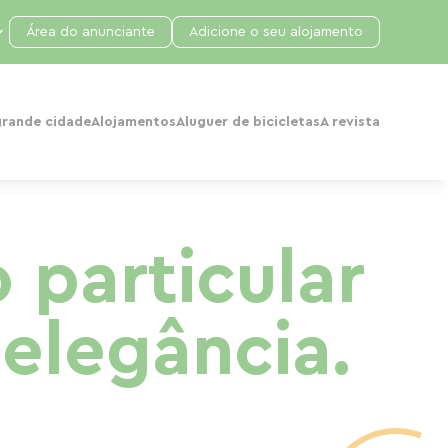
Área do anunciante
Adicione o seu alojamento
grande cidade
Alojamentos
Aluguer de bicicletas
A revista
 particular
elegância.