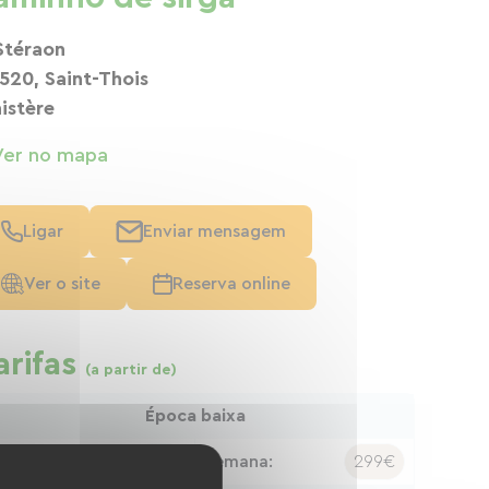
Stéraon
520, Saint-Thois
nistère
Ver no mapa
Ligar
Enviar mensagem
Ver o site
Reserva online
arifas
(a partir de)
Época baixa
oite:
45€
Semana:
299€