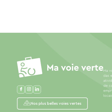
Ma vo
das e
ativi
de c
empre
locais
Nos plus belles voies vertes