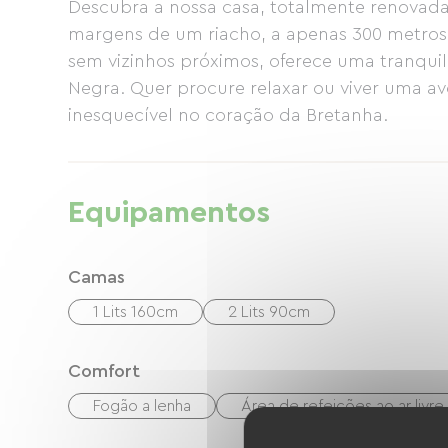
Descubra a nossa casa, totalmente renovada
margens de um riacho, a apenas 300 metros 
sem vizinhos próximos, oferece uma tranquil
Negra. Quer procure relaxar ou viver uma a
inesquecível no coração da Bretanha.
Equipamentos
Camas
1 Lits 160cm
2 Lits 90cm
Comfort
Fogão a lenha
Área de refeições ao ar livre