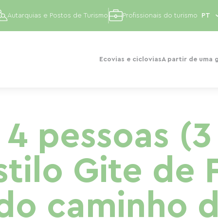
Autarquias e Postos de Turismo
Profissionais do turismo
Ecovias e ciclovias
A partir de uma 
 4 pessoas (3
stilo Gite de 
o caminho d