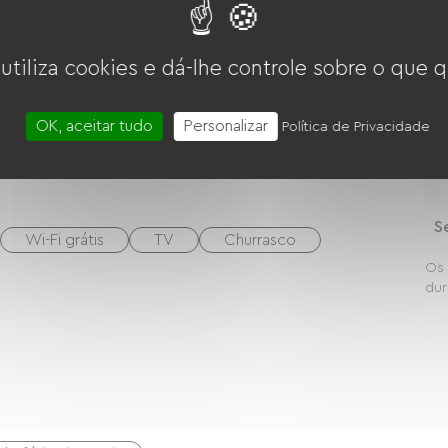
Micro-ondas
Quatro
N
 utiliza cookies e dá-lhe controle sobre o que q
OK, aceitar tudo
Personalizar
Política de Privacidade
N
S
Wi-Fi grátis
TV
Churrasco
Os 
dur