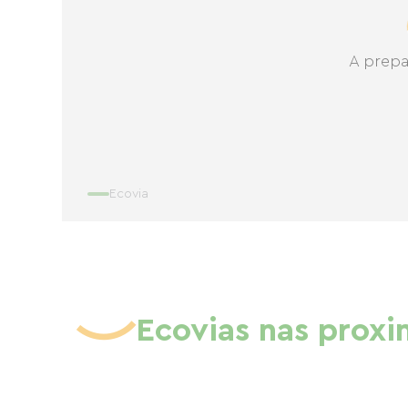
A prepa
Ecovia
Ecovias nas prox