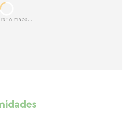
rar o mapa...
imidades