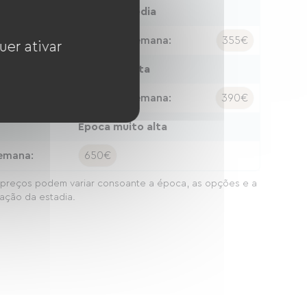
Época média
oite:
50€
Semana:
355€
uer ativar
Época alta
oite:
55€
Semana:
390€
Época muito alta
emana:
650€
preços podem variar consoante a época, as opções e a
ação da estadia.