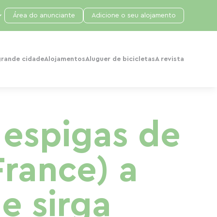
Área do anunciante
Adicione o seu alojamento
grande cidade
Alojamentos
Aluguer de bicicletas
A revista
 espigas de
France) a
e sirga