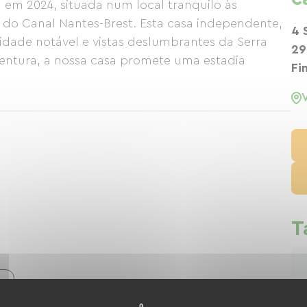
 em 2024, situada num local tranquilo às
do Canal Nantes-Brest. Esta casa independente,
4 
idade notável e vistas deslumbrantes da Serra
29
ventura, a nossa casa promete uma estadia
Fi
T
N