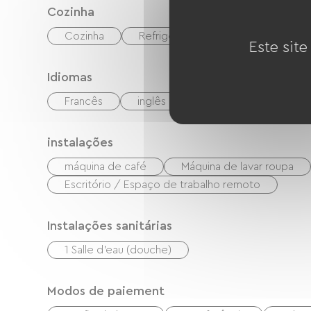
Cozinha
Cozinha
Refrigerador
Congélateur
Este site
Idiomas
Francês
inglês
instalações
máquina de café
Máquina de lavar roupa
Escritório / Espaço de trabalho remoto
Instalações sanitárias
1 Salle d'eau (douche)
Modos de paiement