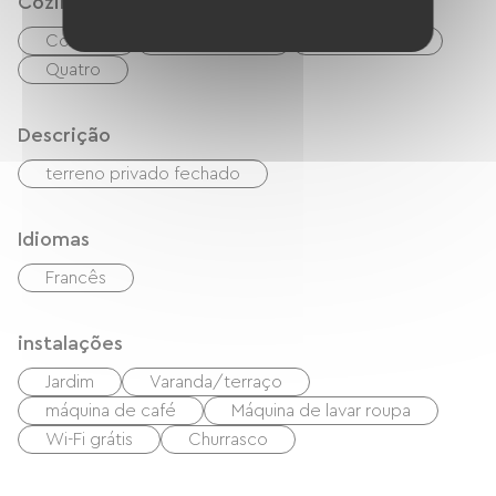
Cozinha
Cozinha
Refrigerador
Micro-ondas
Quatro
Descrição
terreno privado fechado
Idiomas
Francês
instalações
Jardim
Varanda/terraço
máquina de café
Máquina de lavar roupa
Wi-Fi grátis
Churrasco