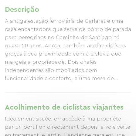
Descrição
A antiga estação ferroviária de Carlaret é uma
casa encantadora que serve de ponto de parada
para peregrinos no Caminho de Santiago há
quase 20 anos. Agora, também acolhe ciclistas
graças à sua proximidade com a ciclovia que
margeia a propriedade. Dois chalés
independentes são mobiliados com
funcionalidade e conforto, e uma mesa de
hóspedes também está disponível, oferecendo
oportunidades para encontros e conversas
durante uma refeição ou à noite. O jardim é
Acolhimento de ciclistas viajantes
acessível para descanso e relaxamento em um
Idéalement située, on accède à ma propriété
ambiente tranquilo e bem cuidado. Você
par un portillon directement depuis la voie verte
encontrará todas as instalações necessárias para
en traversant le jardin. L'ancienne gare est une
a manutenção da sua bicicleta, permitindo que