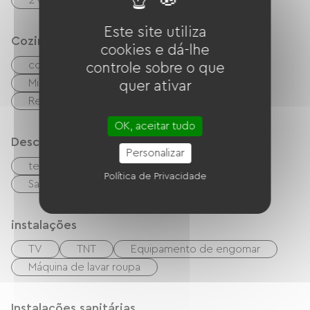
2 Canapés convertibles
Este site utiliza
Cozinha
cookies e dá-lhe
cozinha pequena
cuisinière
controle sobre o que
Micro-ondas
Quatro
Exaustor
quer ativar
Refrigerador
Lave-vaisselle
OK, aceitar tudo
Descrição
Personalizar
terraço
Estacionamento
Política de Privacidade
Sala de estar/Sala de TV
instalações
TV
TNT
Equipamento de engomar
Máquina de lavar roupa
Instalações sanitárias