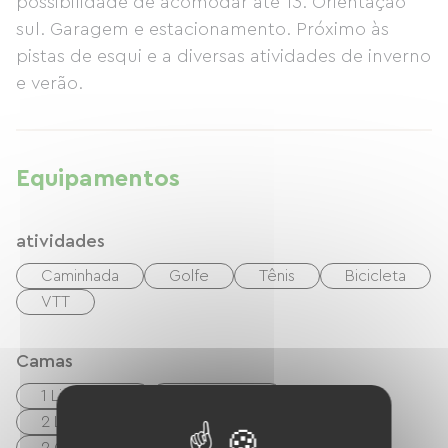
possibilidade de acomodar até 13. Orientação
sul. Garagem e estacionamento. Próximo às
pistas de esqui e a diversas atividades de inverno
e verão.
Equipamentos
atividades
Caminhada
Golfe
Tênis
Bicicleta
VTT
Camas
1 Lits 160cm
8 Lits 90cm
2 Lits superposés (2 x 90cm)