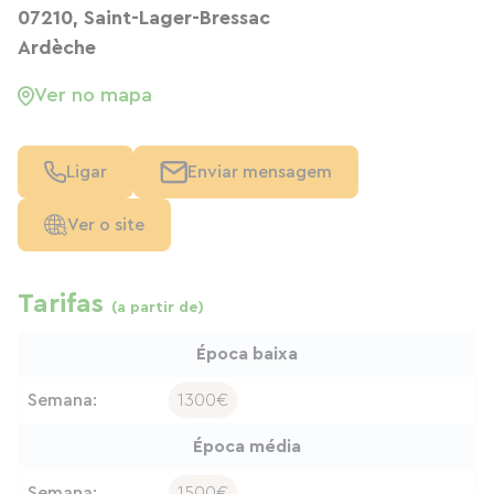
07210, Saint-Lager-Bressac
Ardèche
Ver no mapa
Ligar
Enviar mensagem
Ver o site
Tarifas
(a partir de)
Época baixa
Semana:
1300€
Época média
Semana:
1500€