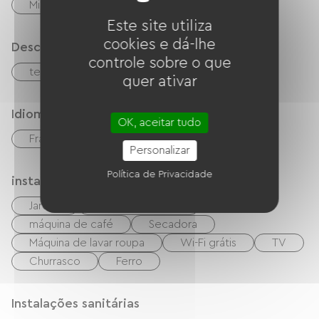
Micro-ondas
Quatro
Este site utiliza
cookies e dá-lhe
Descrição
controle sobre o que
terreno privado fechado
quer ativar
Idiomas
OK, aceitar tudo
Francês
inglês
italiano
Personalizar
Política de Privacidade
instalações
Jardim
Varanda/terraço
máquina de café
Secadora
Máquina de lavar roupa
Wi-Fi grátis
TV
Churrasco
Ferro
Instalações sanitárias