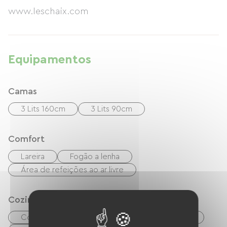
www.leschaix.com
Equipamentos
Camas
3 Lits 160cm
3 Lits 90cm
Comfort
Lareira
Fogão a lenha
Área de refeições ao ar livre
Cozinha
Cozinha
Refrigerador
Congélateur