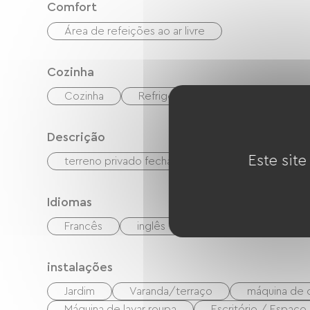
Comfort
Área de refeições ao ar livre
Cozinha
Cozinha
Refrigerador
Congélateur
Descrição
Este site
terreno privado fechado
Idiomas
Francês
inglês
alemão
italiano
instalações
Jardim
Varanda/terraço
máquina de 
Máquina de lavar roupa
Escritório / Espaço