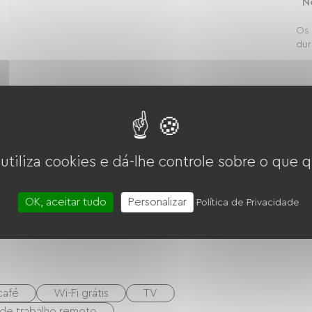
N
Os 
dur
Micro-ondas
 utiliza cookies e dá-lhe controle sobre o que q
OK, aceitar tudo
Personalizar
Política de Privacidade
café
Wi-Fi grátis
TV
 de trabalho remoto