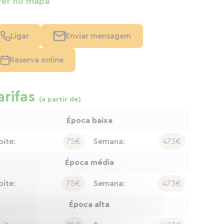
Ver no mapa
Ligar
Enviar mensagem
Reserva online
arifas
(a partir de)
Época baixa
oite:
75€
Semana:
473€
Época média
oite:
75€
Semana:
473€
Época alta