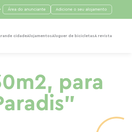
Área do anunciante
Adicione o seu alojamento
grande cidade
Alojamentos
Aluguer de bicicletas
A revista
30m2, para
Paradis"