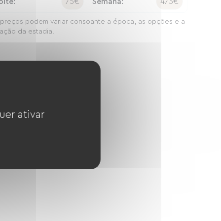
oite:
75€
Semana:
473€
preços podem variar consoante a época, as opções e a
ação da estadia.
uer ativar