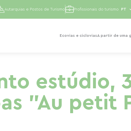
Autarquias e Postos de Turismo
Profissionais do turismo
Ecovias e ciclovias
A partir de uma 
to estúdio, 
as "Au petit 