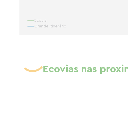
Ecovia
Grande itinerário
Ecovias nas prox