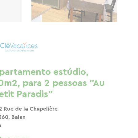
partamento estúdio,
0m2, para 2 pessoas "Au
etit Paradis"
2 Rue de la Chapelière
360, Balan
n