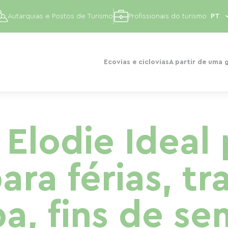
Autarquias e Postos de Turismo
Profissionais do turismo
Ecovias e ciclovias
A partir de uma 
Elodie Ideal 
ara férias, t
a, fins de s