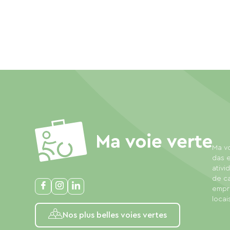
Ma vo
das e
ativi
de c
empre
locais
Nos plus belles voies vertes