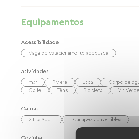
disponível. Contacte-nos para mais fotos e 
Equipamentos
Acessibilidade
Vaga de estacionamento adequada
atividades
mar
Riviere
Laca
Corpo de ág
Golfe
Tênis
Bicicleta
Via Verd
Camas
2 Lits 90cm
1 Canapés convertibles
Cozinha