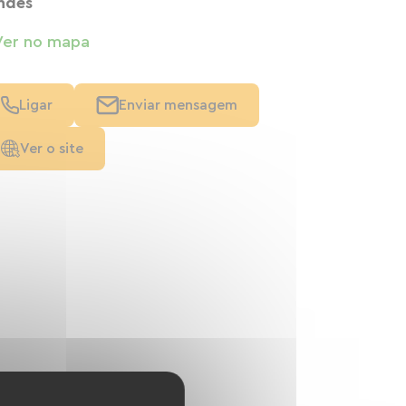
ndes
Ver no mapa
Ligar
Enviar mensagem
Ver o site