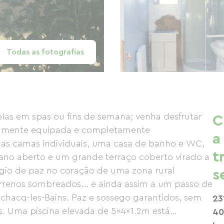
Todas as fotografias
delas em spas ou fins de semana; venha desfrutar
C
talmente equipada e completamente
a
as camas individuais, uma casa de banho e WC,
t
ano aberto e um grande terraço coberto virado a
úgio de paz no coração de uma zona rural
s
errenos sombreados... e ainda assim a um passo de
chacq-les-Bains. Paz e sossego garantidos, sem
23
s. Uma piscina elevada de 5x4x1.2m está
40