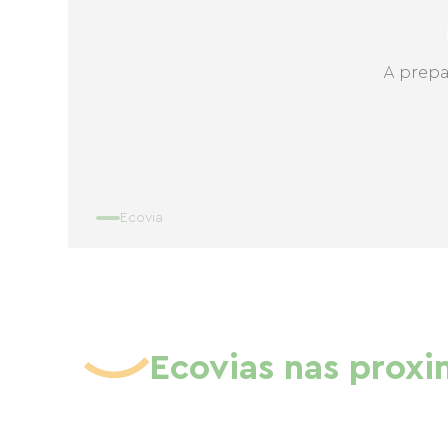
A prepa
Ecovia
Ecovias nas prox