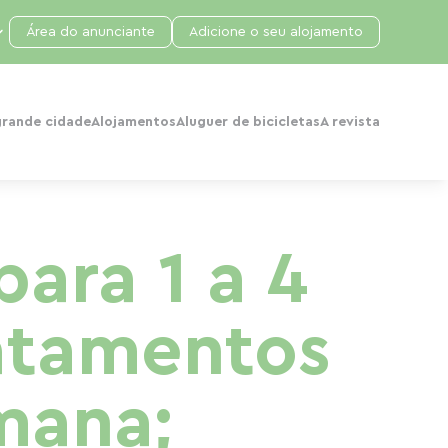
Área do anunciante
Adicione o seu alojamento
grande cidade
Alojamentos
Aluguer de bicicletas
A revista
para 1 a 4
ratamentos
emana;