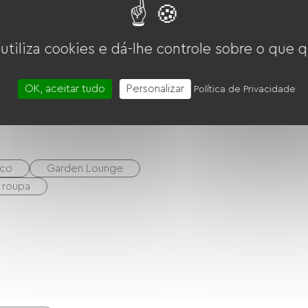
o
Exaustor
Refrigerador
 utiliza cookies e dá-lhe controle sobre o que q
OK, aceitar tudo
Personalizar
Política de Privacidade
sco
Garden Lounge
 roupa