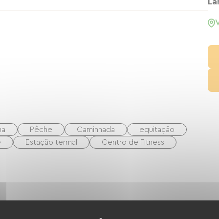
informações.
La
ua
Pêche
Caminhada
equitação
e
Estação termal
Centro de Fitness