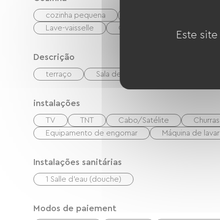
cozinha pequena
Micro-ondas
Quatr
Lave-vaisselle
Congélateur
Este site
Descrição
terraço
Sala de estar/Sala de TV
instalações
TV
TNT
Cabo/Satélite
Churra
Equipamento de engomar
Máquina de lavar
Instalações sanitárias
1 Salle d'eau (douche)
Modos de paiement