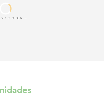
rar o mapa...
imidades