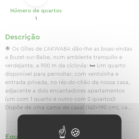
Número de quartos
1
Descrição
🌟 Os Gîtes de L'AKWABA dão-lhe as boas-vindas
a Buzet-sur-Baïse, num ambiente tranquilo e
verdejante, a 900 m da ciclovia: 🛏️ Um quarto
disponível para pernoitar, com ventoinha e
entrada privada, no rés-do-chão da nossa casa,
adjacente a dois encantadores apartamentos
(um com 1 quarto e outro com 2 quartos)!
Dispõe de uma cama de casal (140x190 cm), casa
de banho com duche e WC, Wi-Fi, espaço
seguro para guardar bicicletas e um jardim com
árvores e um terraço com mesa e 2 cadeiras.
Equipamentos