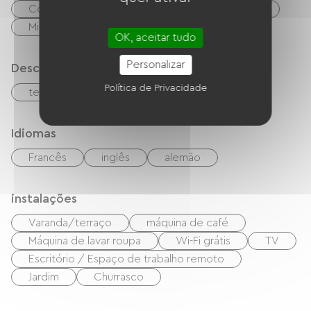
Cozinha
Refrigerador
Congélateur
Micro-ondas
Quatro
OK, aceitar tudo
Personalizar
Descrição
Política de Privacidade
terreno privado fechado
Idiomas
Francês
inglês
alemão
instalações
Varanda/terraço
máquina de café
Máquina de lavar roupa
Wi-Fi grátis
TV
Escritório / Espaço de trabalho remoto
Jardim
Churrasco