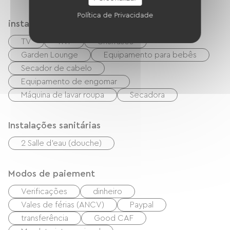
Política de Privacidade
instalações
TV
TNT
Churrasco
Garden Lounge
Equipamento para bebês
Secador de cabelo
Equipamento de engomar
Máquina de lavar roupa
Secadora
Instalações sanitárias
2 Salle d'eau (douche)
Modos de paiement
Verificações
dinheiro
Vales de férias (ANCV)
Paypal
transferência
Good CAF