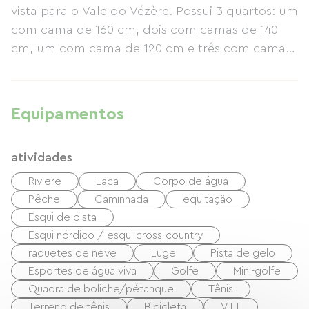
vista para o Vale do Vézère. Possui 3 quartos: um
com cama de 160 cm, dois com camas de 140
cm, um com cama de 120 cm e três com camas
de 90 cm, além de dois berços. Há uma cozinha
separada, sala de jantar (35 m²), 2 lavabos, 2
banheiros, TV, micro-ondas, freezer, forno
Equipamentos
elétrico, máquina de lavar roupa, lava-louças,
churrasqueira, móveis de jardim, balanço, caixa
atividades
de areia e equipamentos para bebês. A
propriedade também é adequada para crianças
Riviere
Laca
Corpo de água
e para pesca. Um indicador de mirante está
Pêche
Caminhada
equitação
localizado no local (a 500 m). As cidades
Esqui de pista
próximas incluem Brive-la-Gaillarde, Objat,
Esqui nórdico / esqui cross-country
Donzenac, Tulle, Uzerche e Vigeois. Você pode
raquetes de neve
Luge
Pista de gelo
visitar: Collonge-la-Rouge, as cidades medievais
Esportes de água viva
Golfe
Mini-golfe
Quadra de boliche/pétanque
Tênis
de Allassac e Donzenac, as pedreiras de ardósia
Terreno de tênis
Bicicleta
VTT