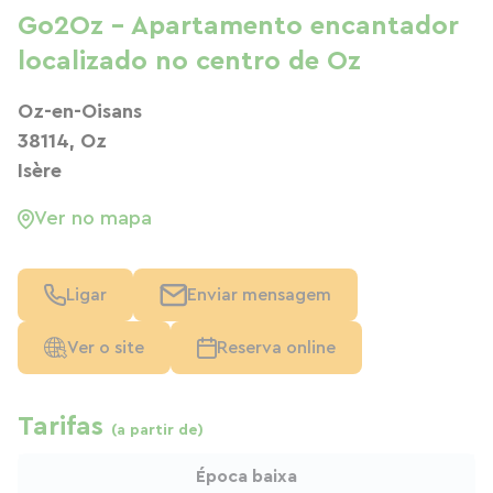
Go2Oz - Apartamento encantador
localizado no centro de Oz
Oz-en-Oisans
38114, Oz
Isère
Ver no mapa
Ligar
Enviar mensagem
Ver o site
Reserva online
Tarifas
(a partir de)
Época baixa