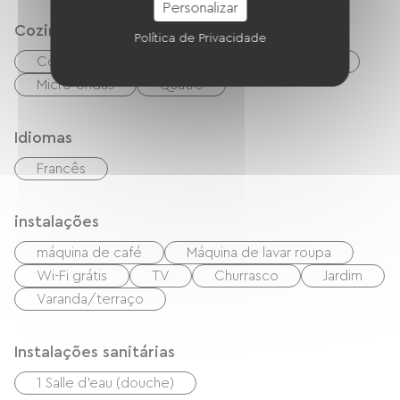
Personalizar
Cozinha
Política de Privacidade
Cozinha
Refrigerador
Congélateur
Micro-ondas
Quatro
Idiomas
Francês
instalações
máquina de café
Máquina de lavar roupa
Wi-Fi grátis
TV
Churrasco
Jardim
Varanda/terraço
Instalações sanitárias
1 Salle d'eau (douche)