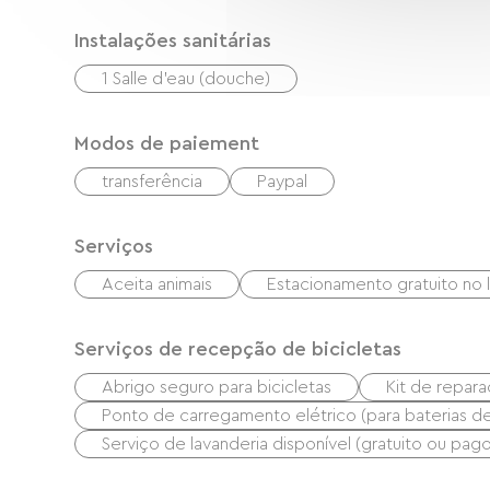
L'emplacement idéal pour visiter l'Alsace !
Instalações sanitárias
→ à 1 min à pieds des pistes cyclables
1 Salle d'eau (douche)
→ à 3 km du Parc National des Vosges du No
→ à 4 km du Château du Haut-Barr
Modos de paiement
→ à 26 km du Bike Park de Wangerbourg
transferência
Paypal
→ à 3 min à pieds du Port de plaisance
→ à 5 min à pieds de la Gare pour aller à St
Serviços
Aceita animais
Estacionamento gratuito no 
Serviços de recepção de bicicletas
Abrigo seguro para bicicletas
Kit de repar
Ponto de carregamento elétrico (para baterias de b
Serviço de lavanderia disponível (gratuito ou pago