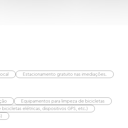
rd
rasbourg en 25 min
local
Estacionamento gratuito nas imediações.
ação
Equipamentos para limpeza de bicicletas
icicletas elétricas, dispositivos GPS, etc.)
)