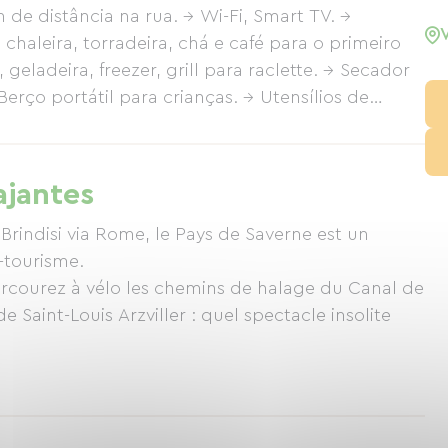
e distância na rua. → Wi-Fi, Smart TV. →
chaleira, torradeira, chá e café para o primeiro
geladeira, freezer, grill para raclette. → Secador
erço portátil para crianças. → Utensílios de
, pimenta, óleo, papel alumínio... Observação:
Roupa de cama, toalhas de banho, pano de prato
 dá acesso ao apartamento é um pouco íngreme e
ajantes
mento não é acessível a pessoas com mobilidade
 Brindisi via Rome, le Pays de Saverne est un
-tourisme.
rcourez à vélo les chemins de halage du Canal de
e Saint-Louis Arzviller : quel spectacle insolite
ntique sur le canal et situé juste à côté du
nt "Les Rives du Château" bénéficie d'un