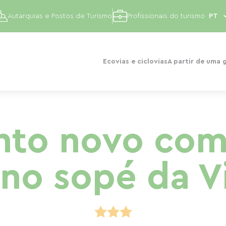
Autarquias e Postos de Turismo
Profissionais do turismo
Ecovias e ciclovias
A partir de uma 
to novo com 
 no sopé da V