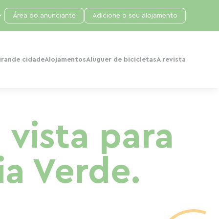
Área do anunciante
Adicione o seu alojamento
grande cidade
Alojamentos
Aluguer de bicicletas
A revista
vista para
ia Verde.