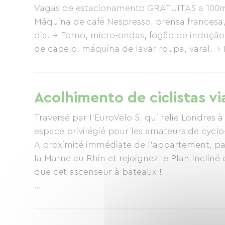
Vagas de estacionamento GRATUITAS a 100m d
Máquina de café Nespresso, prensa francesa, 
dia. → Forno, micro-ondas, fogão de indução, 
de cabelo, máquina de lavar roupa, varal. → B
cozinha essenciais: esponja, detergente, sal
Check-in automático com caixa de chaves. 
e limpeza estão incluídos. A escadaria que
Acolhimento de ciclistas vi
pode não ser adequada para idosos. O aloja
reduzida.
Traversé par l’EuroVelo 5, qui relie Londres à
espace privilégié pour les amateurs de cyclo
A proximité immédiate de l'appartement, pa
la Marne au Rhin et rejoignez le Plan Incliné d
que cet ascenseur à bateaux !
Situé au centre historique, avec une vue roma
prestigieux Château des Rohan, l'apparteme