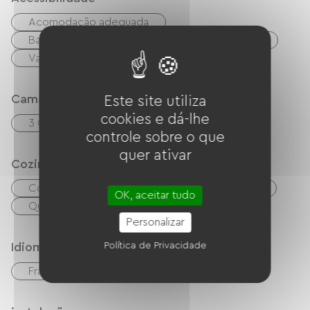
Acomodação adequada
Banheiros adaptados
Banheiro adaptado
Vaga de estacionamento adequada
Camas
Este site utiliza
cookies e dá-lhe
3 Canapés convertibles
controle sobre o que
quer ativar
Cozinha
Cozinha
Refrigerador
Micro-ondas
OK, aceitar tudo
Quatro
Personalizar
Idiomas
Política de Privacidade
Francês