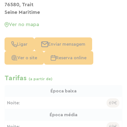
76580, Trait
Seine Maritime
Ver no mapa
Ligar
Enviar mensagem
Ver o site
Reserva online
Tarifas
(a partir de)
Época baixa
Noite:
69€
Época média
Noite:
69€