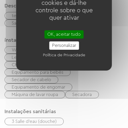
cookies e dá-lhe
de 145x195cm. 3 casas de banho (com duche). A
Descrição
controle sobre o que
casa pode ser dividida em duas partes: Casa
terraço
terreno privado fechado
quer ativar
para 6 pessoas (100m² com 3 quartos) Casa para
Sala de estar/Sala de TV
4 pessoas (70m² com 2 quartos)
OK, aceitar tudo
instalações
Personalizar
Wi-Fi grátis
TV
TNT
Política de Privacidade
Leitor de DVD
Sistema de som Hi-Fi
Churrasco
Garden Lounge
Equipamento para bebês
Secador de cabelo
Equipamento de engomar
Máquina de lavar roupa
Secadora
Instalações sanitárias
3 Salle d'eau (douche)