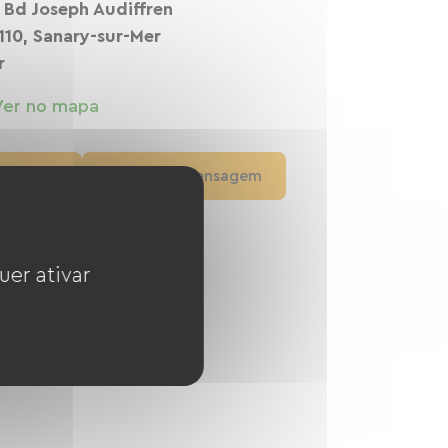
 Bd Joseph Audiffren
110, Sanary-sur-Mer
r
Ver no mapa
Ligar
Enviar mensagem
Ver o site
uer ativar