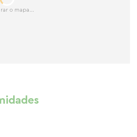
rar o mapa...
imidades