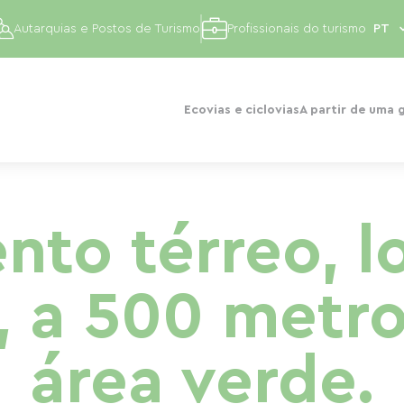
Autarquias e Postos de Turismo
Profissionais do turismo
Ecovias e ciclovias
A partir de uma 
to térreo, l
a, a 500 metr
área verde.