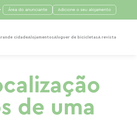
Área do anunciante
Adicione o seu alojamento
grande cidade
Alojamentos
Aluguer de bicicletas
A revista
ocalização
os de uma