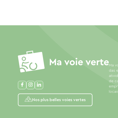
Ma vo
das e
ativi
de c
empre
locais
Nos plus belles voies vertes