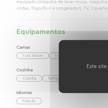
equipado (máquina de lavar louça, máquina 
ondas, frigorífico e congelador), TV, 1 quart
Equipamentos
Camas
1 Lits 160cm
1 Canapés convertibles
Este site
Cozinha
Cozinha
Refrigerador
Congélateur
Idiomas
Francês