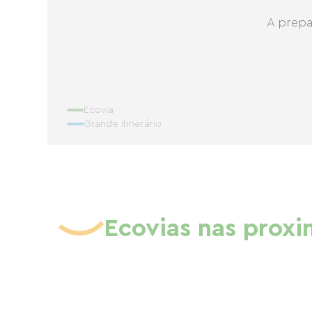
A prepa
Ecovia
Grande itinerário
Ecovias nas prox