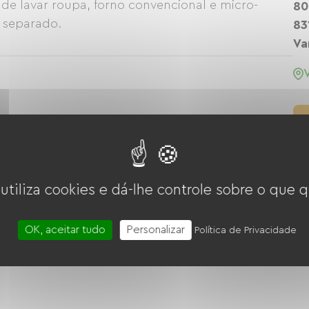
de lavar roupa, forno convencional e micro-
80
o separado.
83
Va
 utiliza cookies e dá-lhe controle sobre o que q
Micro-ondas
Quatro
OK, aceitar tudo
Personalizar
Política de Privacidade