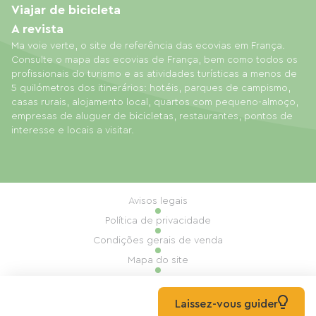
Viajar de bicicleta
A revista
Ma voie verte, o site de referência das ecovias em França.
Consulte o mapa das ecovias de França, bem como todos os
profissionais do turismo e as atividades turísticas a menos de
5 quilómetros dos itinerários: hotéis, parques de campismo,
casas rurais, alojamento local, quartos com pequeno-almoço,
empresas de aluguer de bicicletas, restaurantes, pontos de
interesse e locais a visitar.
Avisos legais
Política de privacidade
Condições gerais de venda
Mapa do site
Gestão de cookies
Realização: Mill, Privas
Laissez-vous guider
© 2026 Ma Voie Verte Todos os direitos reservados