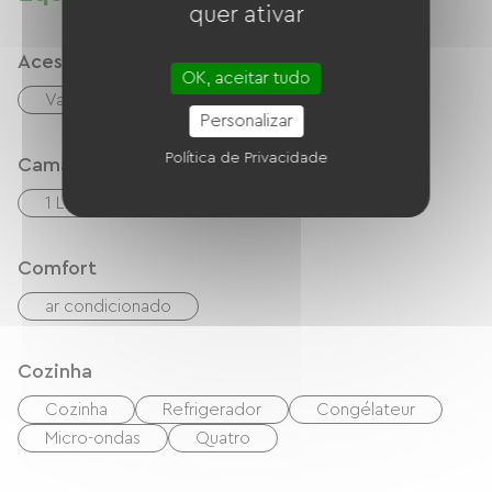
dépannage si nécessaire.
quer ativar
Acessibilidade
OK, aceitar tudo
Vaga de estacionamento adequada
Personalizar
Política de Privacidade
Camas
1 Lits 140cm
1 Canapés convertibles
Comfort
ar condicionado
Cozinha
Cozinha
Refrigerador
Congélateur
Micro-ondas
Quatro