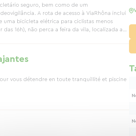
cicletário seguro, bem como de um
ovigilância. A rota de acesso à ViaRhôna inclui
uma bicicleta elétrica para ciclistas menos
r das 16h), não perca a feira da vila, localizada a
rfeita para descobrir produtos locais e
io de bicicleta.
ajantes
T
pour vous détendre en toute tranquillité et piscine
N
N