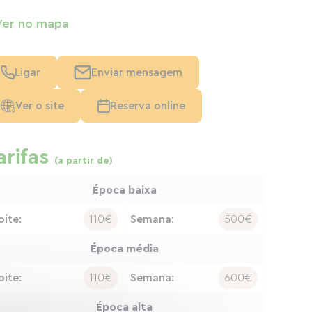
Ver no mapa
Ligar
Enviar mensagem
Ver o site
Reserva online
arifas
(a partir de)
Época baixa
oite:
110€
Semana:
500€
Época média
oite:
110€
Semana:
600€
Época alta