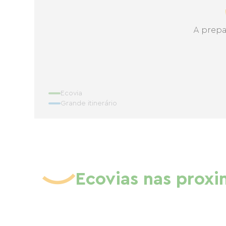
A prepa
Ecovia
Grande itinerário
Ecovias nas prox