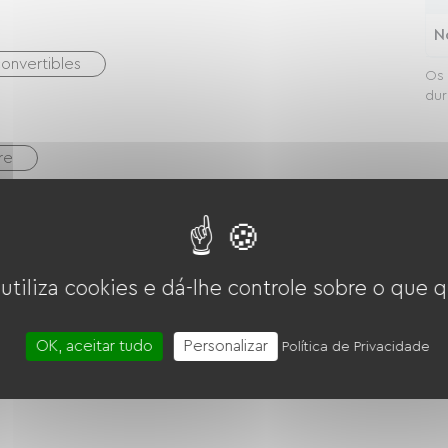
N
onvertibles
Os 
dur
re
Quatro
 utiliza cookies e dá-lhe controle sobre o que q
OK, aceitar tudo
Personalizar
Política de Privacidade