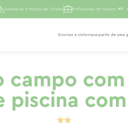
Autarquias e Postos de Turismo
Profissionais do turismo
Ecovias e ciclovias
A partir de uma 
no campo com 
e piscina co