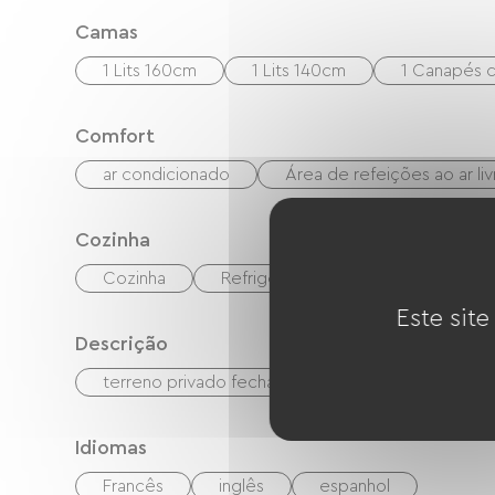
Camas
1 Lits 160cm
1 Lits 140cm
1 Canapés c
Comfort
ar condicionado
Área de refeições ao ar liv
Cozinha
Cozinha
Refrigerador
Micro-ondas
Este site
Descrição
terreno privado fechado
Idiomas
Francês
inglês
espanhol