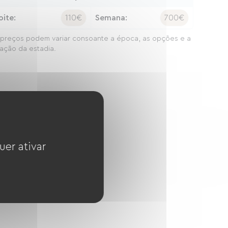
oite:
110€
Semana:
700€
preços podem variar consoante a época, as opções e a
ação da estadia.
uer ativar