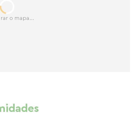
rar o mapa...
imidades