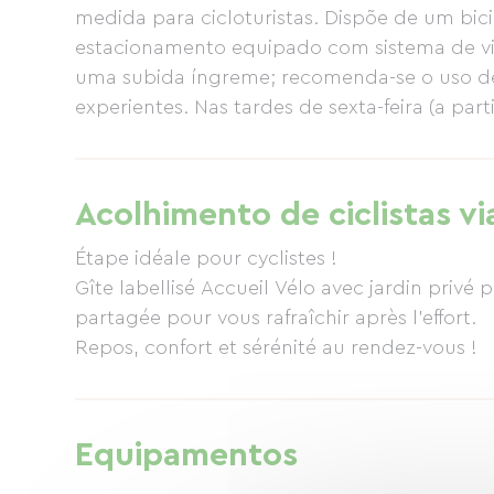
medida para cicloturistas. Dispõe de um bi
estacionamento equipado com sistema de vide
uma subida íngreme; recomenda-se o uso de 
experientes. Nas tardes de sexta-feira (a parti
poucos minutos da casa. É a oportunidade pe
complementar uma refeição após o seu passe
Acolhimento de ciclistas vi
Étape idéale pour cyclistes !
Gîte labellisé Accueil Vélo avec jardin privé 
partagée pour vous rafraîchir après l’effort.
Repos, confort et sérénité au rendez-vous !
Equipamentos