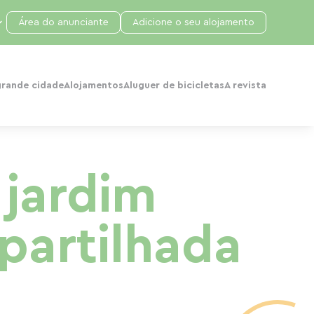
Área do anunciante
Adicione o seu alojamento
grande cidade
Alojamentos
Aluguer de bicicletas
A revista
jardim
mpartilhada