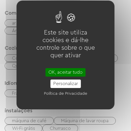
Comfort
ar condicionado
Área de refeições ao ar livre
Este site utiliza
cookies e dá-lhe
controle sobre o que
Cozinha
quer ativar
Cozinha
Refrigerador
Congélateur
Quatro
OK, aceitar tudo
Idiomas
Personalizar
Francês
inglês
italiano
Política de Privacidade
instalações
máquina de café
Máquina de lavar roupa
Wi-Fi grátis
Churrasco