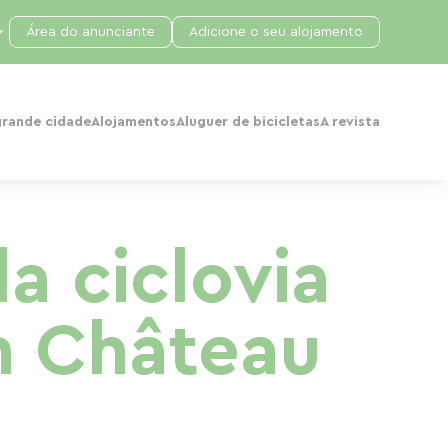
Área do anunciante
Adicione o seu alojamento
grande cidade
Alojamentos
Aluguer de bicicletas
A revista
a ciclovia
m Château