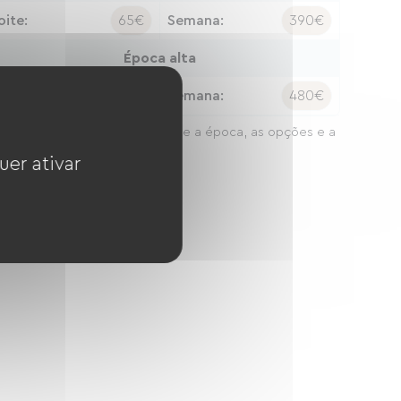
oite:
65€
Semana:
390€
Época alta
oite:
80€
Semana:
480€
preços podem variar consoante a época, as opções e a
ação da estadia.
uer ativar