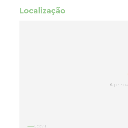
Localização
A prepa
Ecovia