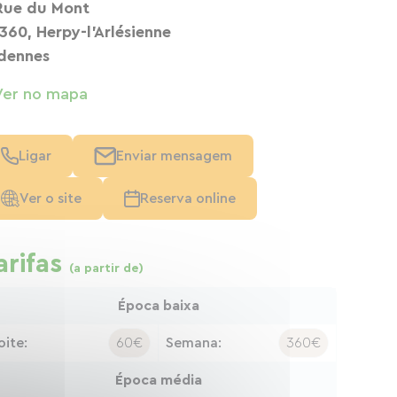
Rue du Mont
360, Herpy-l'Arlésienne
dennes
Ver no mapa
Ligar
Enviar mensagem
Ver o site
Reserva online
arifas
(a partir de)
Época baixa
oite:
60€
Semana:
360€
Época média