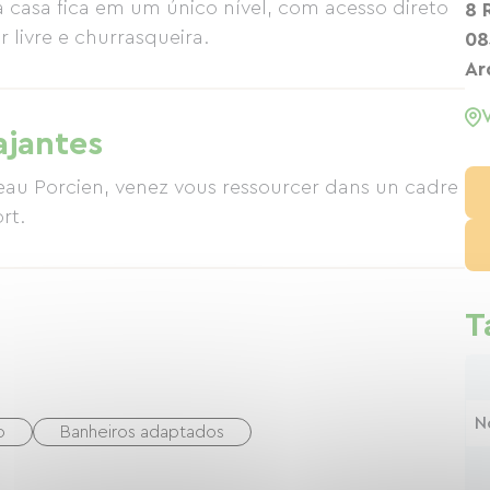
 casa fica em um único nível, com acesso direto
8 
 livre e churrasqueira.
08
Ar
ajantes
eau Porcien, venez vous ressourcer dans un cadre
rt.
T
N
o
Banheiros adaptados