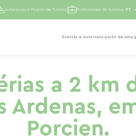
Autarquias e Postos de Turismo
Profissionais do turismo
Ecovias e ciclovias
A partir de uma 
érias a 2 km d
as Ardenas, e
Porcien.