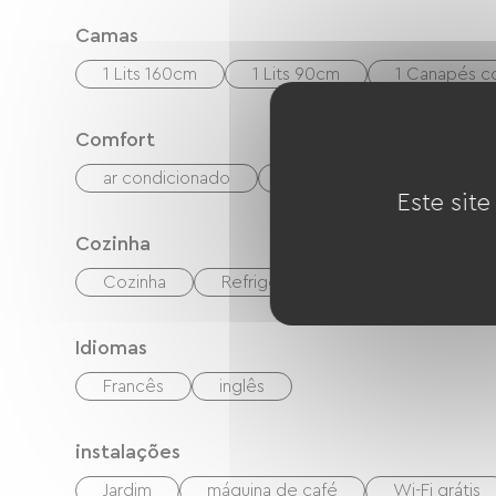
Camas
1 Lits 160cm
1 Lits 90cm
1 Canapés co
Comfort
ar condicionado
Área de refeições ao ar liv
Este site
Cozinha
Cozinha
Refrigerador
Congélateur
Idiomas
Francês
inglês
instalações
Jardim
máquina de café
Wi-Fi grátis