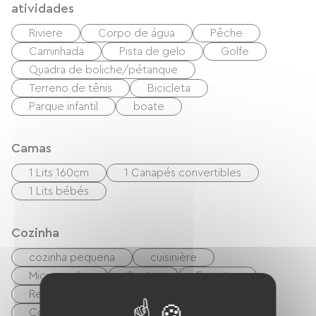
Estrasburgo, que por si só já vale a visita, assim
atividades
como a Rota dos Vinhos da Alsácia. Há muito
Riviere
Corpo de água
Pêche
para ver na Alsácia...
Caminhada
Pista de gelo
Golfe
Quadra de boliche/pétanque
Terreno de tênis
Bicicleta
Parque infantil
boate
Camas
1 Lits 160cm
1 Canapés convertibles
1 Lits bébés
Cozinha
cozinha pequena
cuisinière
Micro-ondas
Quatro
Exaustor
Refrigerador
Lave-vaisselle
Congélateur