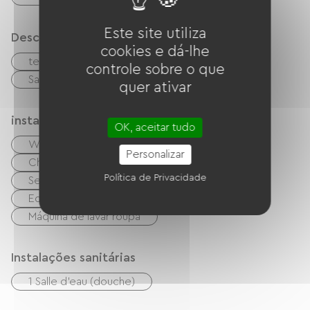
Este site utiliza
Descrição
cookies e dá-lhe
terraço
terreno privado fechado
controle sobre o que
Sala de estar/Sala de TV
quer ativar
instalações
OK, aceitar tudo
Wi-Fi grátis
TV
Leitor de DVD
Personalizar
Churrasco
Garden Lounge
Política de Privacidade
Secador de cabelo
Equipamento de engomar
Máquina de lavar roupa
Instalações sanitárias
1 Salle d'eau (douche)