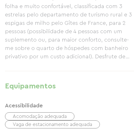
folha e muito confortável, classificada com 3
estrelas pelo departamento de turismo rural e 3
espigas de milho pelo Gîtes de France, para 2
pessoas (possibilidade de 4 pessoas com um
suplemento ou, para maior conforto, consulte-
me sobre o quarto de hóspedes com banheiro
privativo por um custo adicional). Desfrute de
férias maravilhosas na Alsácia com entrada
independente no anexo do proprietário.
Estamos localizados em uma área residencial
Equipamentos
tranquila, a 12 km de Estrasburgo, a capital
europeia e alsaciana. Há um ônibus direto para
Acessibilidade
o centro da cidade. Classificada com 3 estrelas,
a casa de campo é muito popular entre os
Acomodação adequada
hóspedes. Você estará entre os Montes Vosges e
Vaga de estacionamento adequada
a Floresta Negra, a 12 km da cidade de