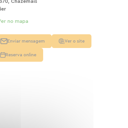
370, Chazemais
ier
Ver no mapa
Enviar mensagem
Ver o site
Reserva online