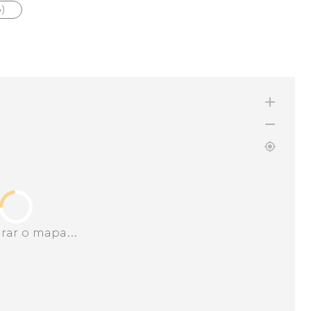
)
rar o mapa...