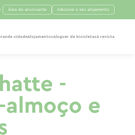
Área do anunciante
Adicione o seu alojamento
grande cidade
Alojamentos
Aluguer de bicicletas
A revista
hatte -
-almoço e
s