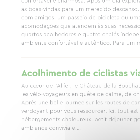
confortável e charmosa. Após um dia explora
as boas-vindas para um merecido descanso.
com amigos, um passeio de bicicleta ou um
acomodações que atendem às suas necessida
quartos acolhedores e quatro chalés inde
ambiente confortável e autêntico. Para um
nossa área de bem-estar, equipada com saun
oportunidade perfeita para relaxar após um 
um delicioso café da manhã antes de partir
Acolhimento de ciclistas vi
Au cœur de l’Allier, le Château de la Bouchat
les vélo-voyageurs en quête de calme, de ch
Après une belle journée sur les routes de ca
verdoyant pour vous ressourcer. Ici, tout est
hébergements chaleureux, petit déjeuner go
ambiance conviviale.
Que vous voyagiez seul, en couple, entre ami