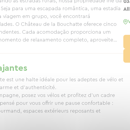
ndo as estradas rurais, nossa propriedade lhe dá
03
 Seja para uma escapada romântica, uma estadia
All
a viagem em grupo, você encontrará
des. O Château de la Bouchatte oferece cinco
pendentes. Cada acomodação proporciona um
 momento de relaxamento completo, aproveite
a, jacuzzi e cadeira de massagem. A
ótimo dia de ciclismo. Pela manhã, delicie-se com
 novamente.
ajantes
te est une halte idéale pour les adeptes de vélo et
arme et d’authenticité.
mpagne, posez vos vélos et profitez d’un cadre
 pensé pour vous offrir une pause confortable :
urmand, espaces extérieurs reposants et
s ou en famille, le Château de la Bouchatte vous