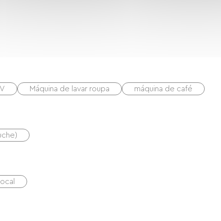
V
Máquina de lavar roupa
máquina de café
uche)
local