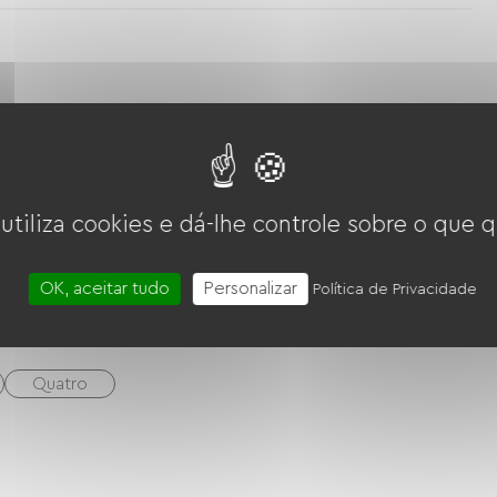
entre nature, patrimoine et bien-être. C’est
vant de poursuivre votre itinéraire, ou simplement
ssez-vous séduire par le charme du Château de la
balneoterapia
Massagens / Modelagens
 utiliza cookies e dá-lhe controle sobre o que q
erposés (2 x 90cm)
1 Canapés convertibles
OK, aceitar tudo
Personalizar
Política de Privacidade
Quatro