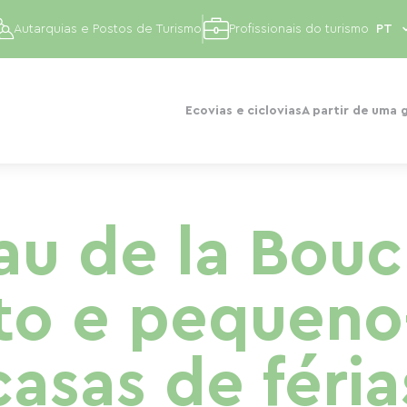
Autarquias e Postos de Turismo
Profissionais do turismo
Ecovias e ciclovias
A partir de uma 
u de la Bouc
to e pequeno
casas de féria