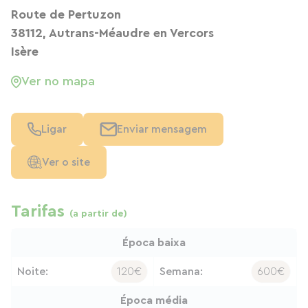
Route de Pertuzon
38112, Autrans-Méaudre en Vercors
Isère
Ver no mapa
Ligar
Enviar mensagem
Ver o site
Tarifas
(a partir de)
Época baixa
Noite:
120€
Semana:
600€
Época média