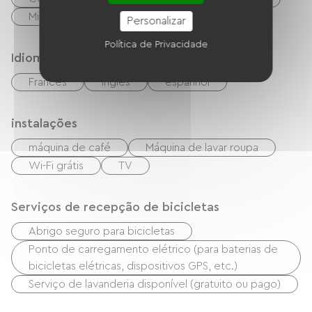
Micro-ondas
Quatro
Personalizar
Política de Privacidade
Idiomas
Francês
inglês
espanhol
instalações
máquina de café
Máquina de lavar roupa
Wi-Fi grátis
TV
Serviços de recepção de bicicletas
Abrigo seguro para bicicletas
Ponto de carregamento elétrico (para baterias de
bicicletas elétricas, dispositivos GPS, etc.)
Serviço de lavanderia disponível (gratuito ou pago)