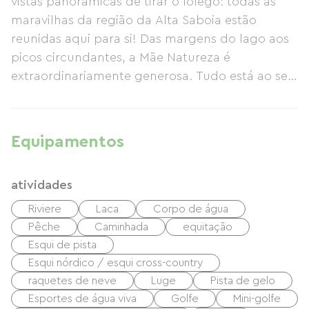
vistas panorâmicas de tirar o fôlego: todas as
maravilhas da região da Alta Saboia estão
reunidas aqui para si! Das margens do lago aos
picos circundantes, a Mãe Natureza é
extraordinariamente generosa. Tudo está ao seu
alcance. Riachos e cascatas, lagos de altitude e
trilhas para caminhadas contam a história do
património montanhoso e da vida das pessoas
Equipamentos
que o moldaram. Desfrute de panoramas
deslumbrantes entre o Lago Annecy e as
atividades
estâncias de esqui (tanto de verão como de
inverno) e alugue quatro chalés magníficos num
Riviere
Laca
Corpo de água
grande e tradicional chalé de montanha. O
Pêche
Caminhada
equitação
chalé é uma antiga quinta de montanha
Esqui de pista
construída em 1812 e renovada diversas vezes.
Esqui nórdico / esqui cross-country
No coração de uma aldeia tranquila, idealmente
raquetes de neve
Luge
Pista de gelo
localizado entre o Lago Annecy e as montanhas,
Esportes de água viva
Golfe
Mini-golfe