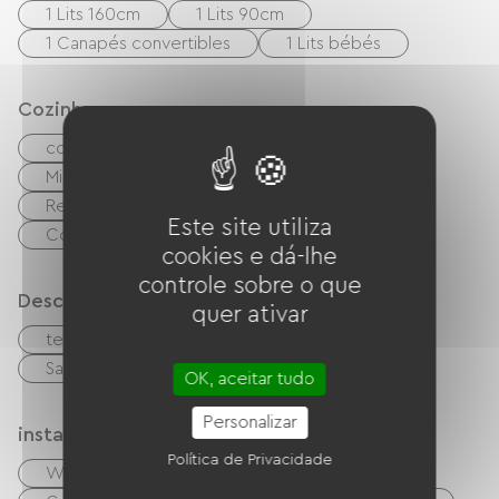
Crémant de Bourgogne.
1 Lits 160cm
1 Lits 90cm
Sans compter les nombreuses randonnées
1 Canapés convertibles
1 Lits bébés
possibles à pied ou à Vélo sur place ou le long
du Canal de Bourgogne. Ou tout simplement
Cozinha
pour décompresser et vous reposer sur notre
cozinha independente
cuisinière
territoire !
Micro-ondas
Quatro
Exaustor
C'est avec plaisir que nous vous accueillerons en
Refrigerador
Lave-vaisselle
Bourgogne.
Este site utiliza
Congélateur
cookies e dá-lhe
controle sobre o que
Descrição
quer ativar
terraço
Estacionamento
Sala de estar/Sala de TV
OK, aceitar tudo
Personalizar
instalações
Política de Privacidade
Wi-Fi grátis
TV
Churrasco