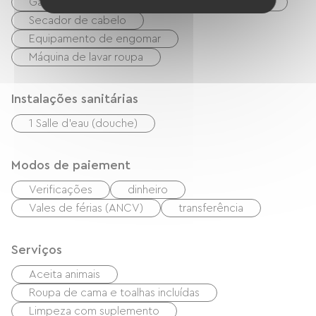
Garden Lounge
Equipamento para bebês
Secador de cabelo
Equipamento de engomar
Máquina de lavar roupa
Instalações sanitárias
1 Salle d'eau (douche)
Modos de paiement
Verificações
dinheiro
Vales de férias (ANCV)
transferência
Serviços
Aceita animais
Roupa de cama e toalhas incluídas
Limpeza com suplemento