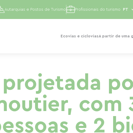
Autarquias e Postos de Turismo
Profissionais do turismo
Ecovias e ciclovias
A partir de uma 
 projetada po
outier, com 
essoas e 2 bi