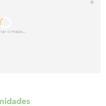
rar o mapa...
imidades