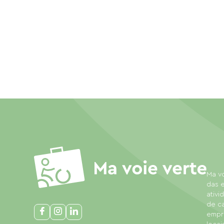
Ma vo
das e
ativi
de c
empre