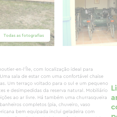
Todas as fotografias
utier-en-l'Île, com localização ideal para
a. Uma sala de estar com uma confortável chaise
as. Um terraço voltado para o sul e um pequeno
L
es e desimpedidas da reserva natural. Mobiliário
a
eições ao ar livre. Há também uma churrasqueira
banheiros completos (pia, chuveiro, vaso
c
mericana bem equipada inclui geladeira com
p