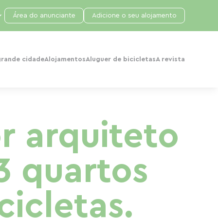
Área do anunciante
Adicione o seu alojamento
grande cidade
Alojamentos
Aluguer de bicicletas
A revista
r arquiteto
3 quartos
cicletas.