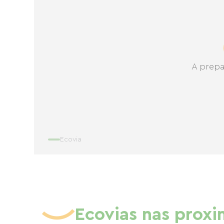
A prepa
Ecovia
Ecovias nas prox