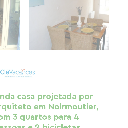
inda casa projetada por
rquiteto em Noirmoutier,
om 3 quartos para 4
essoas e 2 bicicletas.