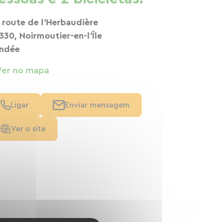
 route de l'Herbaudière
330, Noirmoutier-en-l'Île
ndée
Ver no mapa
Ligar
Enviar mensagem
Ver o site