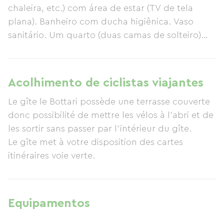
chaleira, etc.) com área de estar (TV de tela
plana). Banheiro com ducha higiênica. Vaso
sanitário. Um quarto (duas camas de solteiro)
com acesso a outro quarto (uma cama de casal).
Aquecimento elétrico. Taxa de limpeza: € 25,
taxa para animais de estimação: € 35. Um
Acolhimento de ciclistas viajantes
animal de estimação de pequeno porte é
Le gîte le Bottari possède une terrasse couverte
permitido. Equipamentos para bebês
donc possibilité de mettre les vélos à l'abri et de
disponíveis. Comércios móveis: padaria,
les sortir sans passer par l'intérieur du gîte.
açougue, peixaria, laticínios, sorveteria (durante
Le gîte met à votre disposition des cartes
a temporada de verão). Vila no coração da
itinéraires voie verte.
floresta com diversas trilhas sinalizadas e acesso
à ciclovia, aluguel de bicicletas de montanha na
vila, Terr'Altitude (tirolesa, circuito de arvorismo)
a 3 km, Bélgica a 25 km, Cidadela de Dinant a 40
Equipamentos
km, Charleville-Mézières a 34 km. Chalé térreo -