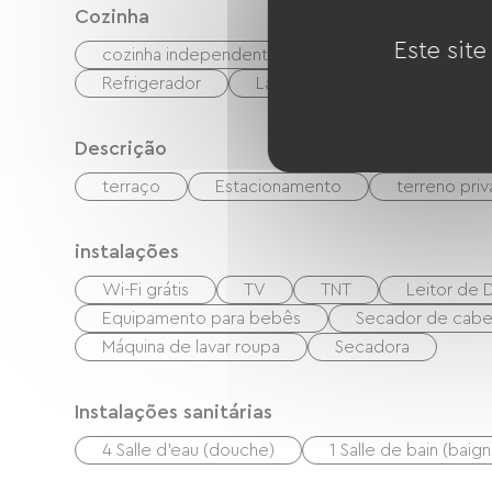
Cozinha
Este site
cozinha independente
cuisinière
Mic
Refrigerador
Lave-vaisselle
Congélat
Descrição
terraço
Estacionamento
terreno pri
instalações
Wi-Fi grátis
TV
TNT
Leitor de
Equipamento para bebês
Secador de cabe
Máquina de lavar roupa
Secadora
Instalações sanitárias
4 Salle d'eau (douche)
1 Salle de bain (baign