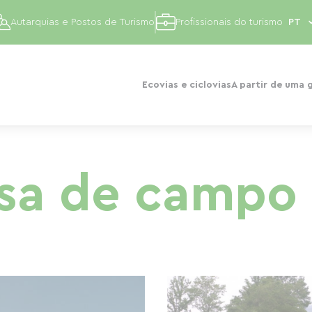
Autarquias e Postos de Turismo
Profissionais do turismo
Ecovias e ciclovias
A partir de uma 
sa de campo n