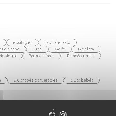
equitação
Esqui de pista
es de neve
Luge
Golfe
Bicicleta
leologia
Parque infantil
Estação termal
m
3 Canapés convertibles
2 Lits bébés