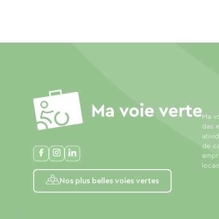
Ma vo
das e
ativi
de c
empre
locais
Nos plus belles voies vertes