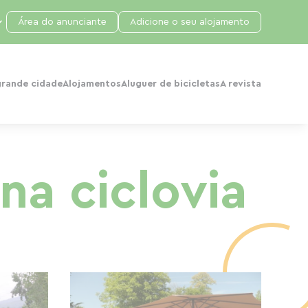
Área do anunciante
Adicione o seu alojamento
grande cidade
Alojamentos
Aluguer de bicicletas
A revista
a ciclovia