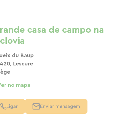
rande casa de campo na
iclovia
ueix du Baup
420, Lescure
iège
Ver no mapa
Ligar
Enviar mensagem