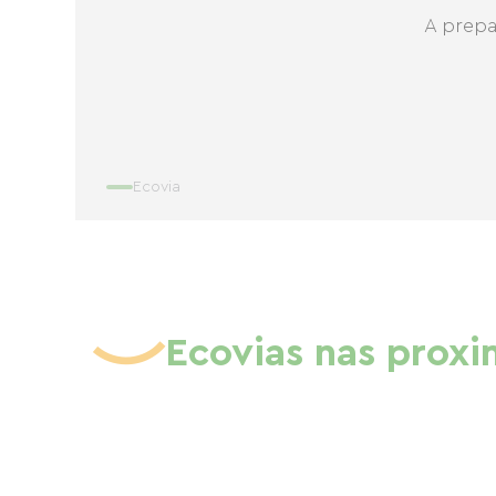
A prepa
Ecovia
Ecovias nas prox