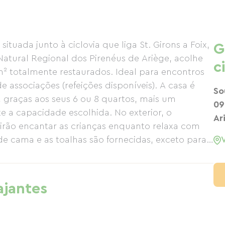
tuada junto à ciclovia que liga St. Girons a Foix,
G
Natural Regional dos Pirenéus de Ariège, acolhe
c
² totalmente restaurados. Ideal para encontros
 associações (refeições disponíveis). A casa é
So
, graças aos seus 6 ou 8 quartos, mais um
09
 a capacidade escolhida. No exterior, o
Ar
 irão encantar as crianças enquanto relaxa com
de cama e as toalhas são fornecidas, exceto para
er disponível).
ajantes