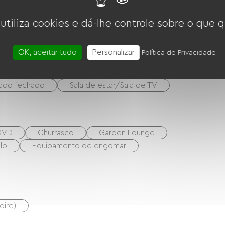
 utiliza cookies e dá-lhe controle sobre o que q
ro-ondas
Quatro
Exaustor
eur
OK, aceitar tudo
Personalizar
Política de Privacidade
vado fechado
Sala de estar/Sala de TV
 DVD
Churrasco
Garden Lounge
lo
Equipamento de engomar
oire)