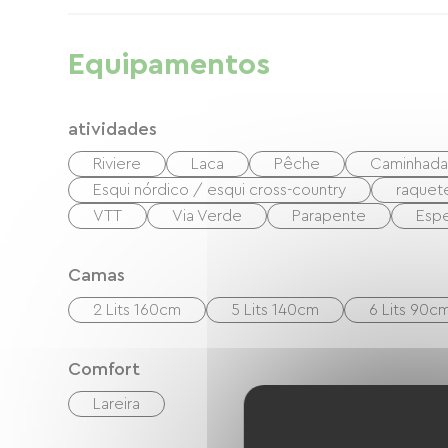
Equipamentos
atividades
Riviere
Laca
Pêche
Caminhada
Esqui nórdico / esqui cross-country
raquet
VTT
Via Verde
Parapente
Espe
Camas
2 Lits 160cm
5 Lits 140cm
6 Lits 90c
Comfort
Lareira