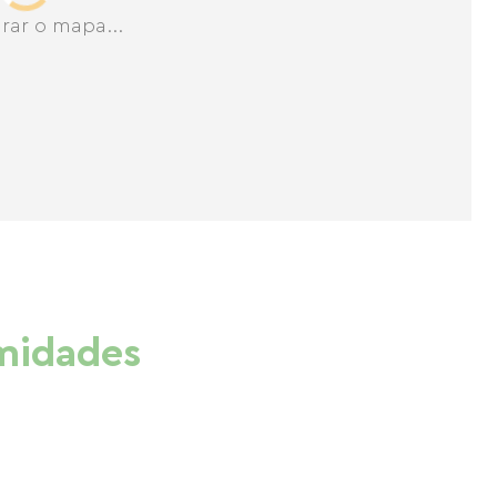
rar o mapa...
imidades