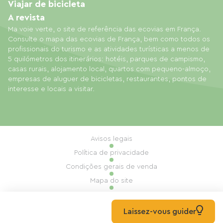
Viajar de bicicleta
A revista
Ma voie verte, o site de referência das ecovias em França.
Consulte o mapa das ecovias de França, bem como todos os
profissionais do turismo e as atividades turísticas a menos de
5 quilómetros dos itinerários: hotéis, parques de campismo,
casas rurais, alojamento local, quartos com pequeno-almoço,
empresas de aluguer de bicicletas, restaurantes, pontos de
interesse e locais a visitar.
Avisos legais
Política de privacidade
Condições gerais de venda
Mapa do site
Gestão de cookies
Realização: Mill, Privas
Laissez-vous guider
© 2026 Ma Voie Verte Todos os direitos reservados