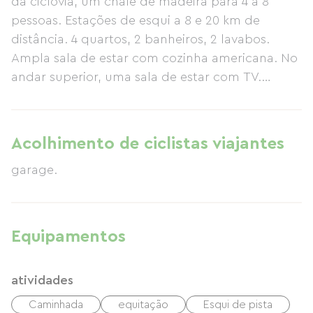
da ciclovia, um chalé de madeira para 4 a 8
pessoas. Estações de esqui a 8 e 20 km de
distância. 4 quartos, 2 banheiros, 2 lavabos.
Ampla sala de estar com cozinha americana. No
andar superior, uma sala de estar com TV.
Pequena garagem no subsolo. Aquecimento
central + fogão a lenha; todas as comodidades
modernas. Pacote para bebês (berço, banheira,
Acolhimento de ciclistas viajantes
cadeira alta, trocador). Preço de € 420 a € 750
garage.
por semana, € 285 por duas noites. Nosso site:
http://chaletvosgien.fr Chalé para não fumantes
Equipamentos
atividades
Caminhada
equitação
Esqui de pista