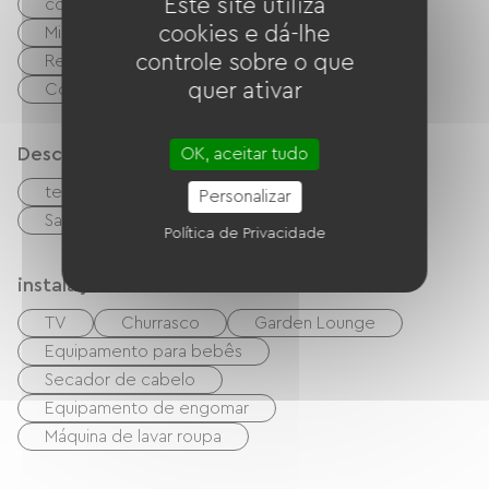
Este site utiliza
cozinha pequena
cuisinière
cookies e dá-lhe
Micro-ondas
Quatro
Exaustor
controle sobre o que
Refrigerador
Lave-vaisselle
quer ativar
Congélateur
Descrição
OK, aceitar tudo
terraço
Estacionamento
Personalizar
Sala de estar/Sala de TV
Política de Privacidade
instalações
TV
Churrasco
Garden Lounge
Equipamento para bebês
Secador de cabelo
Equipamento de engomar
Máquina de lavar roupa