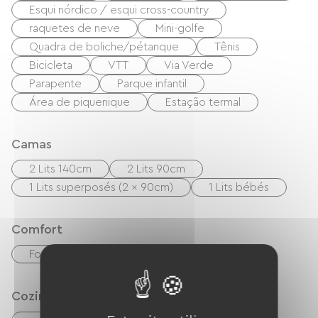
Esqui nórdico / esqui cross-country
raquetes de neve
Mini-golfe
Quadra de boliche/pétanque
Tênis
Bicicleta
VTT
Via Verde
Parapente
Parque infantil
Área de piquenique
Estação termal
Camas
2 Lits 140cm
2 Lits 90cm
1 Lits superposés (2 x 90cm)
1 Lits bébés
Comfort
Fogão a lenha
Cozinha