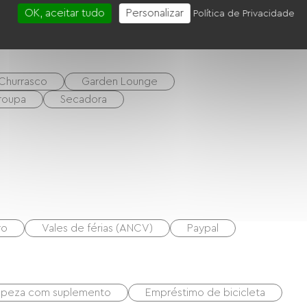
OK, aceitar tudo
Personalizar
Política de Privacidade
Churrasco
Garden Lounge
 roupa
Secadora
ro
Vales de férias (ANCV)
Paypal
mpeza com suplemento
Empréstimo de bicicleta