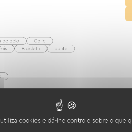
a de gelo
Golfe
ênis
Bicicleta
boate
s
o
Exaustor
Refrigerador
 utiliza cookies e dá-lhe controle sobre o que q