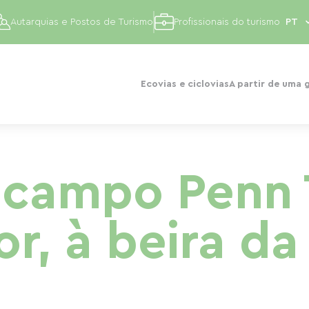
Autarquias e Postos de Turismo
Profissionais do turismo
Ecovias e ciclovias
A partir de uma 
 campo Penn 
ior, à beira da