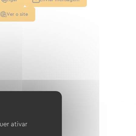
Ver o site
uer ativar