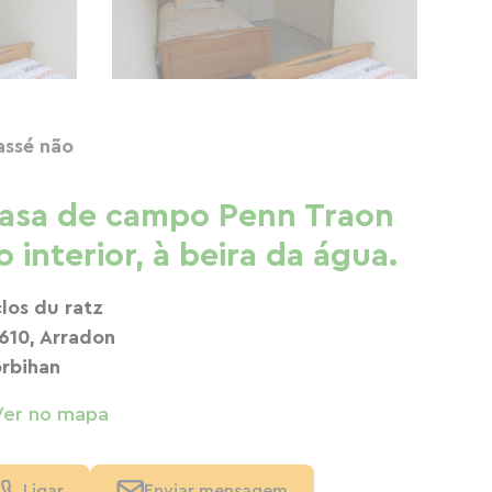
assé não
asa de campo Penn Traon
o interior, à beira da água.
clos du ratz
610, Arradon
rbihan
Ver no mapa
Ligar
Enviar mensagem