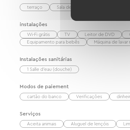
terraço
Sala de estar/Sala de TV
instalações
Wi-Fi grátis
TV
Leitor de DVD
Equipamento para bebês
Máquina de lavar
Instalações sanitárias
1 Salle d'eau (douche)
Modos de paiement
cartão do banco
Verificações
dinhei
Serviços
Aceita animais
Aluguel de lençóis
Li