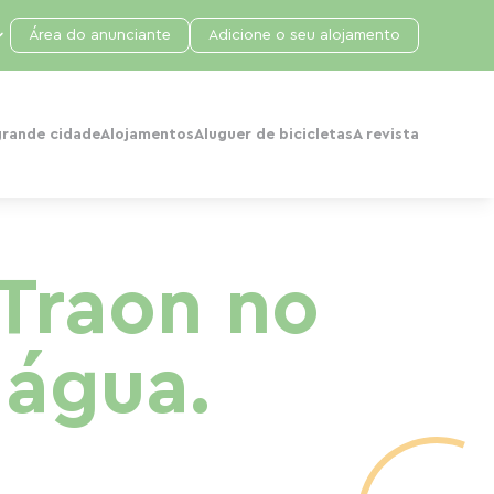
Área do anunciante
Adicione o seu alojamento
grande cidade
Alojamentos
Aluguer de bicicletas
A revista
Traon no
 água.