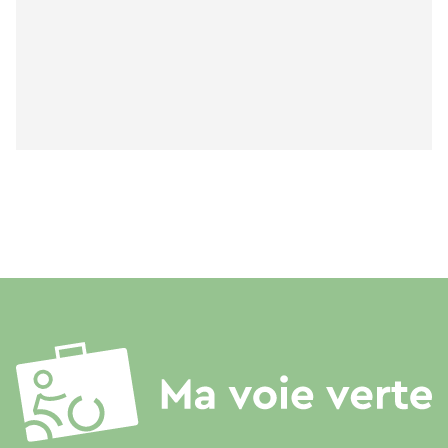
Au village:
- Office de tourisme
- Café des Pyrénées : Presse, tabac, dépôt de
pain
- Restaurants ; Tables de la Fontaine, Le
Martagon, Natural Kafé
- Boucherie, coiffure
- Marché le mardi matin