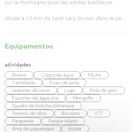
sur la montagne pour les soirées barbecue.
Située à 1,5 Km de Saint Lary Soulan dans le petit
village classé de Vielle-Aure. A 5 minutes du
départ des télécabines (navette gratuite a 150m
de la maison).
Equipamentos
Capacité maximal : 18 personnes (220 m2)
atividades
6 Chambres:
Riviere
Corpo de água
Pêche
Grascoueou: 5places: 1x140/3x90 (rangements)
Caminhada
Esqui de pista
Auloueilh:1 places: 1x90 ( rangements )
raquetes de neve
Luge
Pista de gelo
Arsoue: 3 places: 1x140/1x90 (armoire)
Esportes de água viva
Mini-golfe
Moudang: 2 places: 1x140 (placard)
Quadra de boliche/pétanque
Fredançon: 5 places: 1x140/2x90/1x80 (placard)
Terreno de tênis
Bicicleta
VTT
Parapente
Parque infantil
Lias: 2 places: 1x140 (placard)
Área de piquenique
boate