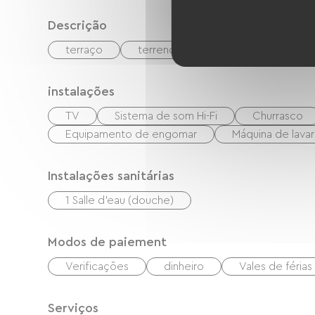
Descrição
terraço
terreno privado fechado
Sal
instalações
TV
Sistema de som Hi-Fi
Churrasco
Equipamento de engomar
Máquina de lavar
Instalações sanitárias
1 Salle d'eau (douche)
Modos de paiement
Verificações
dinheiro
Vales de féria
Serviços