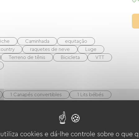
êche
Caminhada
equitação
country
raquetes de neve
Luge
Terreno de tênis
Bicicleta
VTT
1 Canapés convertibles
1 Lits bébés
Quatro
Exaustor
Refrigerador
 utiliza cookies e dá-lhe controle sobre o que q