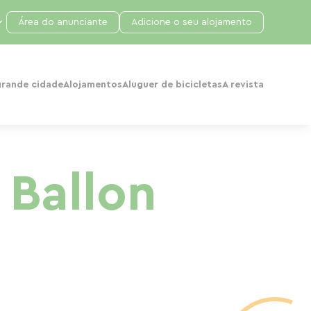
Área do anunciante
Adicione o seu alojamento
grande cidade
Alojamentos
Aluguer de bicicletas
A revista
 Ballon