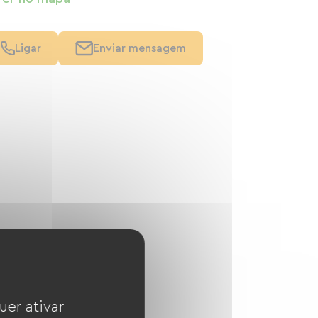
Ligar
Enviar mensagem
uer ativar