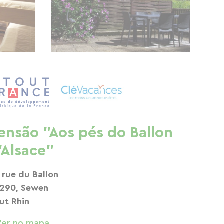
ensão "Aos pés do Ballon
'Alsace"
 rue du Ballon
290, Sewen
ut Rhin
Ver no mapa