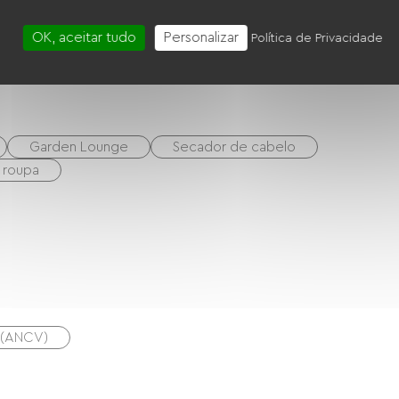
OK, aceitar tudo
Personalizar
Política de Privacidade
a de estar/Sala de TV
Garden Lounge
Secador de cabelo
 roupa
s (ANCV)