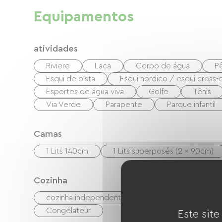
Equipamentos
atividades
Riviere
Laca
Corpo de água
P
Esqui de pista
Esqui nórdico / esqui cross-
Esportes de água viva
Golfe
Tênis
Via Verde
Parapente
Parque infantil
Camas
1 Lits 140cm
1 Lits superposés (2 x 90cm)
Cozinha
cozinha independente
Micro-ondas
Congélateur
Este site