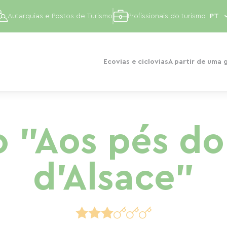
Autarquias e Postos de Turismo
Profissionais do turismo
Ecovias e ciclovias
A partir de uma 
 "Aos pés do
d'Alsace"