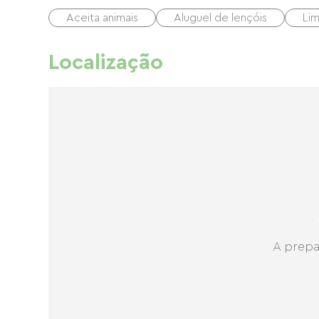
Aceita animais
Aluguel de lençóis
Li
Localização
A prepa