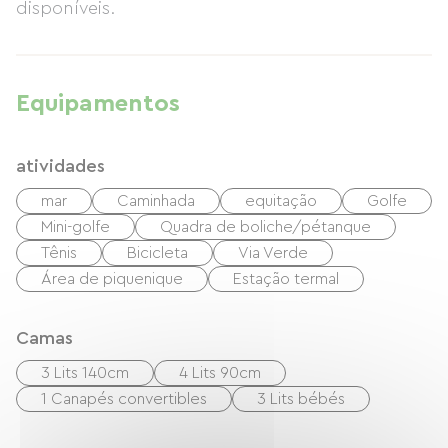
disponíveis.
Equipamentos
atividades
mar
Caminhada
equitação
Golfe
Mini-golfe
Quadra de boliche/pétanque
Tênis
Bicicleta
Via Verde
Área de piquenique
Estação termal
Camas
3 Lits 140cm
4 Lits 90cm
1 Canapés convertibles
3 Lits bébés