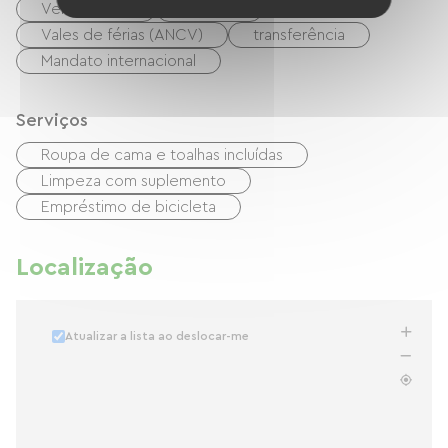
Verificações
dinheiro
Vales de férias (ANCV)
transferência
Mandato internacional
Serviços
Roupa de cama e toalhas incluídas
Limpeza com suplemento
Empréstimo de bicicleta
Localização
Atualizar a lista ao deslocar-me