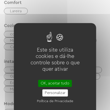
Comfort
Lareira
Cozinha
cozinha independente
cuisinière
Micro-ondas
Quatro
Refrigerador
Congélateur
Este site utiliza
cookies e dá-lhe
instalações
controle sobre o que
quer ativar
Wi-Fi grátis
TV
TNT
Churrasco
Garden Lounge
Equipamento para bebês
Equipamento de engomar
OK, aceitar tudo
Máquina de lavar roupa
Personalizar
Política de Privacidade
Modos de paiement