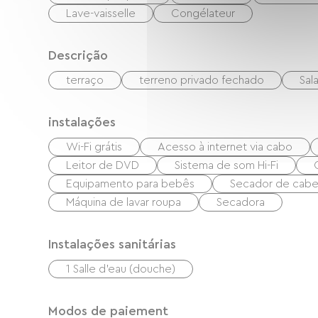
Lave-vaisselle
Congélateur
Descrição
terraço
terreno privado fechado
Sal
instalações
Wi-Fi grátis
Acesso à internet via cabo
Leitor de DVD
Sistema de som Hi-Fi
Equipamento para bebês
Secador de cabe
Máquina de lavar roupa
Secadora
Instalações sanitárias
1 Salle d'eau (douche)
Modos de paiement