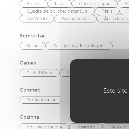
Riviere
Laca
Corpo de água
P
Quadra de boliche/pétanque
Tênis
T
Via Verde
Parque infantil
Área de piq
Bem-estar
Sauna
Massagens / Modelagens
Camas
2 Lits 160cm
2 Lits 90cm
1 Canapés c
Comfort
Este site
Fogão a lenha
Cozinha
cozinha pequena
cuisinière
Micro-on