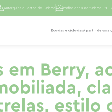
Autarquias e Postos de Turismo
Profissionais do turismo
Ecovias e ciclovias
A partir de uma 
es em Berry, 
mobiliada, cl
relas, estilo 