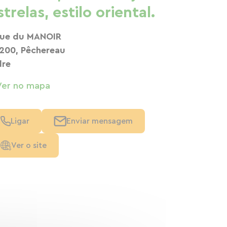
strelas, estilo oriental.
rue du MANOIR
200, Pêchereau
dre
Ver no mapa
Ligar
Enviar mensagem
Ver o site