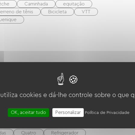
êche
Caminhada
equitação
erreno de tênis
Bicicleta
VTT
uenique
onvertibles
1 Lits bébés
 utiliza cookies e dá-lhe controle sobre o que q
OK, aceitar tudo
Personalizar
Política de Privacidade
das
Quatro
Refrigerador