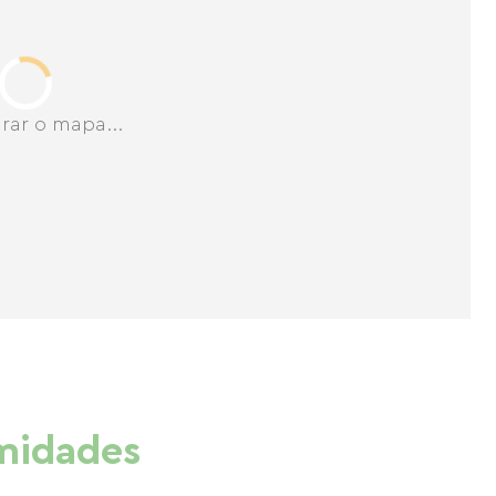
rar o mapa...
imidades