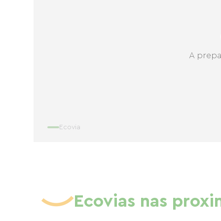
A prepa
Ecovia
Ecovias nas prox