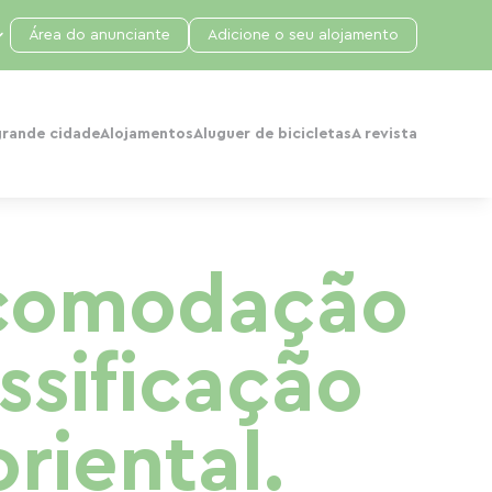
Área do anunciante
Adicione o seu alojamento
grande cidade
Alojamentos
Aluguer de bicicletas
A revista
acomodação
assificação
oriental.