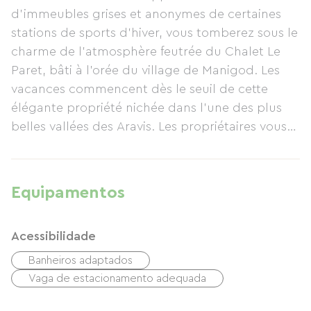
d’immeubles grises et anonymes de certaines
stations de sports d’hiver, vous tomberez sous le
charme de l’atmosphère feutrée du Chalet Le
Paret, bâti à l’orée du village de Manigod. Les
vacances commencent dès le seuil de cette
élégante propriété nichée dans l’une des plus
belles vallées des Aravis. Les propriétaires vous
recevront personnellement et seront ravis de
partager avec vous leur connaissance de la
région. NOTE: draps, serviettes et ménage
Equipamentos
inclus.
Acessibilidade
POUR PLUS D'INFOS: rdv sur notre site chalet-le-
paret.com où vous pourrez réserver en quelques
Banheiros adaptados
minutes grâce à nos tarifs et calendrier 100% mis
Vaga de estacionamento adequada
à jour.