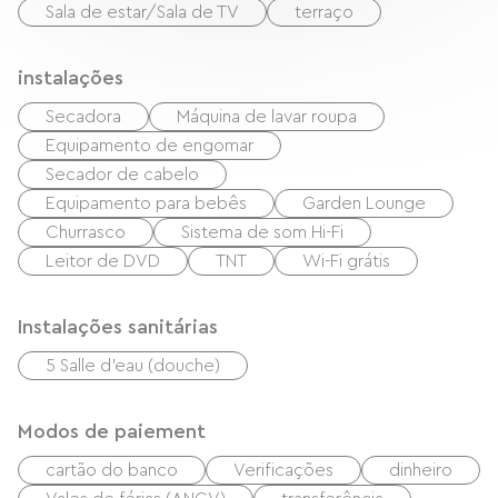
Sala de estar/Sala de TV
terraço
Plus de photos, une vidéo, une visite virtuelle,
une liste d'équipement, une carte avec itinéraire
instalações
et une description complète avec section FAQ
Secadora
Máquina de lavar roupa
sont disponibles sur notre site chalet-le-
Equipamento de engomar
paret.com - POSSIBILITE DE RETENIR LE CHALET
Secador de cabelo
GRATUITEMENT PENDANT 24h
Equipamento para bebês
Garden Lounge
Churrasco
Sistema de som Hi-Fi
Leitor de DVD
TNT
Wi-Fi grátis
Instalações sanitárias
5 Salle d'eau (douche)
Modos de paiement
cartão do banco
Verificações
dinheiro