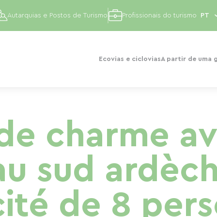
Autarquias e Postos de Turismo
Profissionais do turismo
Ecovias e ciclovias
A partir de uma 
e charme av
au sud ardèc
ité de 8 per