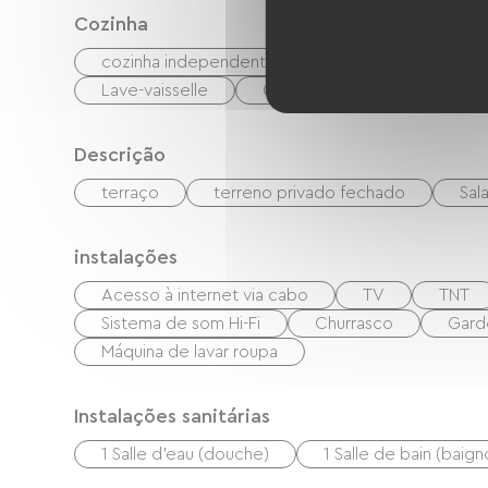
Cozinha
cozinha independente
cuisinière
Mic
Lave-vaisselle
Congélateur
Descrição
terraço
terreno privado fechado
Sal
instalações
Acesso à internet via cabo
TV
TNT
Sistema de som Hi-Fi
Churrasco
Gard
Máquina de lavar roupa
Instalações sanitárias
1 Salle d'eau (douche)
1 Salle de bain (baign