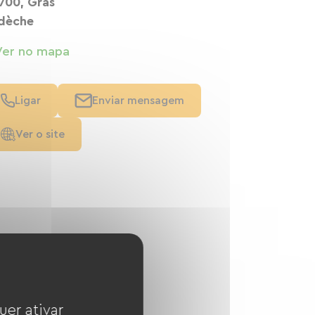
700, Gras
dèche
Ver no mapa
Ligar
Enviar mensagem
Ver o site
uer ativar