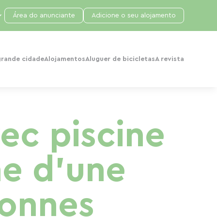
Área do anunciante
Adicione o seu alojamento
grande cidade
Alojamentos
Aluguer de bicicletas
A revista
ec piscine
he d'une
sonnes