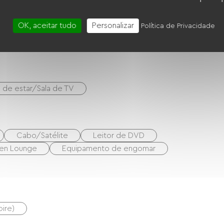
OK, aceitar tudo
Personalizar
Política de Privacidade
ro-ondas
Quatro
Refrigerador
a de estar/Sala de TV
Cabo/Satélite
Leitor de DVD
en Lounge
Equipamento de engomar
oire)