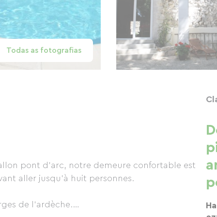
Todas as fotografias
Cl
D
p
a
allon pont d'arc, notre demeure confortable est
ant aller jusqu'à huit personnes.
p
rges de l'ardèche.
Ha