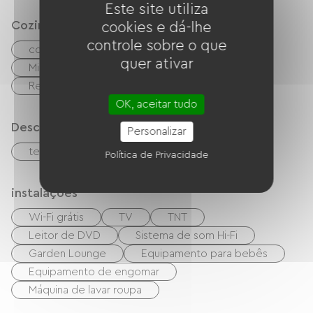
Este site utiliza
Cozinha
cookies e dá-lhe
controle sobre o que
cozinha independente
cuisinière
quer ativar
Micro-ondas
Quatro
Exaustor
Refrigerador
OK, aceitar tudo
Descrição
Personalizar
terreno privado fechado
Política de Privacidade
instalações
Wi-Fi grátis
TV
TNT
Leitor de DVD
Sistema de som Hi-Fi
Garden Lounge
Equipamento para bebês
Equipamento de engomar
Máquina de lavar roupa