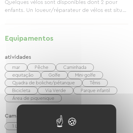
Quelques vélos sont disponibles dont 2 pour
enfants. Un loueur/réparateur de vélos est situé
à proximité (à côté de la boulangerie)
Equipamentos
atividades
mar
Pêche
Caminhada
equitação
Golfe
Mini-golfe
Quadra de boliche/pétanque
Tênis
Bicicleta
Via Verde
Parque infantil
Área de piquenique
Camas
1 Lits 140cm
1 Canapés convertibles