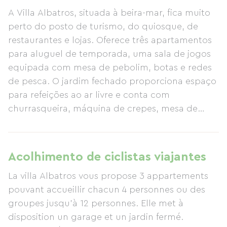
A Villa Albatros, situada à beira-mar, fica muito
perto do posto de turismo, do quiosque, de
restaurantes e lojas. Oferece três apartamentos
para aluguel de temporada, uma sala de jogos
equipada com mesa de pebolim, botas e redes
de pesca. O jardim fechado proporciona espaço
para refeições ao ar livre e conta com
churrasqueira, máquina de crepes, mesa de
pingue-pongue e quatro bicicletas. Para
entretenimento noturno, estão disponíveis livros,
jogos, CDs e DVDs. Dois telescópios são
Acolhimento de ciclistas viajantes
disponibilizados para os entusiastas da
La villa Albatros vous propose 3 appartements
observação de focas e pássaros.
pouvant accueillir chacun 4 personnes ou des
groupes jusqu'à 12 personnes. Elle met à
disposition un garage et un jardin fermé.